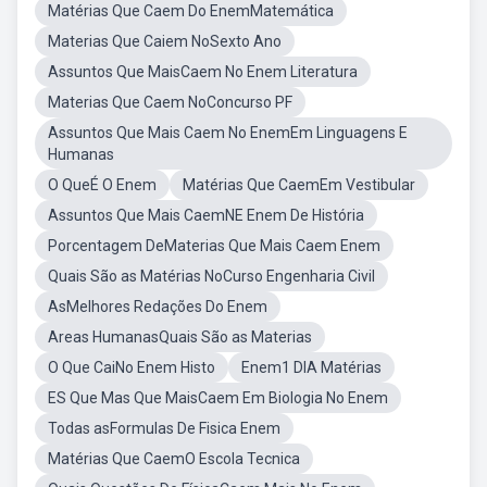
Matérias Que Caem Do EnemMatemática
Materias Que Caiem NoSexto Ano
Assuntos Que MaisCaem No Enem Literatura
Materias Que Caem NoConcurso PF
Assuntos Que Mais Caem No EnemEm Linguagens E
Humanas
O QueÉ O Enem
Matérias Que CaemEm Vestibular
Assuntos Que Mais CaemNE Enem De História
Porcentagem DeMaterias Que Mais Caem Enem
Quais São as Matérias NoCurso Engenharia Civil
AsMelhores Redações Do Enem
Areas HumanasQuais São as Materias
O Que CaiNo Enem Histo
Enem1 DIA Matérias
ES Que Mas Que MaisCaem Em Biologia No Enem
Todas asFormulas De Fisica Enem
Matérias Que CaemO Escola Tecnica