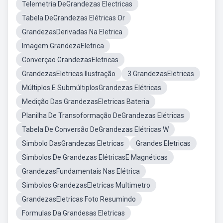
Telemetria DeGrandezas Electricas
Tabela DeGrandezas Elétricas Or
GrandezasDerivadas Na Eletrica
Imagem GrandezaEletrica
Converçao GrandezasEletricas
GrandezasEletricas Ilustração
3 GrandezasEletricas
Múltiplos E SubmúltiplosGrandezas Elétricas
Medição Das GrandezasEletricas Bateria
Planilha De Transoformação DeGrandezas Elétricas
Tabela De Conversão DeGrandezas Elétricas W
Simbolo DasGrandezas Eletricas
Grandes Eletricas
Simbolos De Grandezas ElétricasE Magnéticas
GrandezasFundamentais Nas Elétrica
Simbolos GrandezasEletricas Multimetro
GrandezasEletricas Foto Resumindo
Formulas Da Grandesas Eletricas