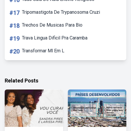
#16
#17
Tripomastigota De Trypanosoma Cruzi
#18
Trechos De Musicas Para Bio
#19
Trava Lingua Dificil Pra Caramba
#20
Transformar Ml Em L
Related Posts