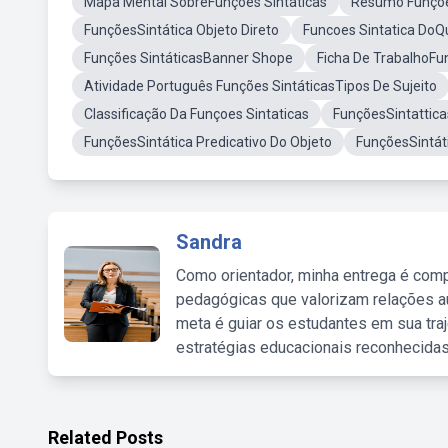
Mapa Mental SobreFunções Sintáticas
Resumo Funçõe
FunçõesSintática Objeto Direto
Funcoes Sintatica DoQ
Funções SintáticasBanner Shope
Ficha De TrabalhoFu
Atividade Português Funções SintáticasTipos De Sujeito
Classificação Da Funçoes Sintaticas
FunçõesSintattica
FunçõesSintática Predicativo Do Objeto
FunçõesSintá
Sandra
Como orientador, minha entrega é comp
pedagógicas que valorizam relações au
meta é guiar os estudantes em sua traj
estratégias educacionais reconhecidas
Related Posts