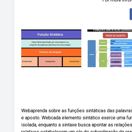
Webaprenda sobre as funções sintáticas das palavras
e aposto. Webcada elemento sintático exerce uma fun
isolada, enquanto a sintaxe busca apontar as relaçõ
relativos estabelecem um elo de subordinação da ora