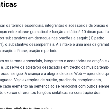
ticas
icar os termos essenciais, integrantes e acessórios da oração 
nças entre classe gramatical e função sintática? 10 dicas para f
 os substantivos em destaque nas orações a seguir: (1) pedro
(1), o substantivo desempenha a. A sintaxe é uma área da gramát
s orações. Frase, oração e período.
am os termos essenciais, integrantes e acessórios na oração e 
a. Observe os adjetivos destacados em trecho da música temp
 esse sangue. A criança é a alegria da casa. Web — aprenda o q
rtuguesa. Veja exemplos de sujeito, predicado, complemento,
 de cada elemento na sentença ao se relacionar com outros elem
 exercer diferentes funções sintáticas na construção dos
mation, click the button below.