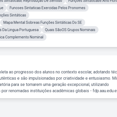
s SintáticasE Reprodução De Sentido
Funções Sintáticas6 Ano Fich
ue
Funcoes Sintaticas Exercidas Pelos Pronomes
nções Sintáticas
Mapa Mental Sobreas Funções Sintáticas Do SE
s Da Lingua Portuguesa
Quais SãoOS Grupos Nominais
tica Complemento Nominal
leta ao progresso dos alunos no contexto escolar, adotando té
tênticas e são impulsionadas por criatividade e entusiasmo. M
etória para se tornarem uma geração excepcional, utilizando
 por renomadas instituições acadêmicas globais - fdp.aau.edu.et