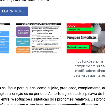
LEARN MORE
do funções nome
complemento sujeit
modificadores diret
passiva da agente au
 na língua portuguesa, como sujeito, predicado, complemento, a
ção na oração ou no período. A morfologia estuda a palavra de 
es entre. Webfunções sintáticas dos pronomes relativos. Os pro
ção que iniciam e, por isso, podem desempenhar diferentes.