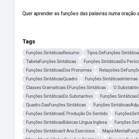
Quer aprender as funções das palavras numa oração e
Tags
Funções SintáticasResumo
Tipos DeFunções Sintática
TabelaFunções Sintáticas
Funções SintáticasDo Perío
Funções SintáticasDos Pronomes
Relaçoões DeFunçõe
Funções SintáticasQuadro
Funções SintáticasInternas
Classes Gramaticais EFunções Sintáticas
O Substabtiv
Funções SintáticasDo Substantivo
Funções Sintáticas
Quadro DasFunções Sintáticas
Funções SintáticasAdju
Funções SintáticasE Produção Do Sentido
FunçõesSint
Funções SintáticasBásicas Língua Inglesa
Funções Sin
Funções Sintáticas9 Ano Exercícios
Mapa MentalFunçõ