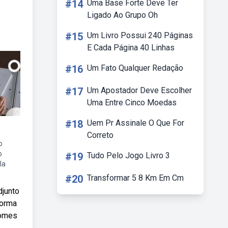
#14
Uma Base Forte Deve Ter
Ligado Ao Grupo Oh
#15
Um Livro Possui 240 Páginas
E Cada Página 40 Linhas
#16
Um Fato Qualquer Redação
#17
Um Apostador Deve Escolher
Uma Entre Cinco Moedas
#18
Uem Pr Assinale O Que For
Correto
o
o
#19
Tudo Pelo Jogo Livro 3
la
#20
Transformar 5 8 Km Em Cm
djunto
forma
nomes