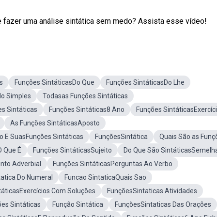
 fazer uma análise sintática sem medo? Assista esse vídeo!
s
Funções SintáticasDo Que
Funções SintáticasDo Lhe
do Simples
Todasas Funções Sintáticas
s Sintáticas
Funções Sintáticas8 Ano
Funções SintáticasExercíc
As Funções SintáticasAposto
o E SuasFunções Sintáticas
FunçõesSintática
Quais São as Funç
O Que É
Funções SintáticasSujeito
Do Que São SintáticasSemelh
nto Adverbial
Funções SintáticasPerguntas Ao Verbo
atica Do Numeral
Funcao SintaticaQuais Sao
táticasExercícios Com Soluções
FunçõesSintaticas Atividades
es Sintáticas
Função Sintática
FunçõesSintaticas Das Orações