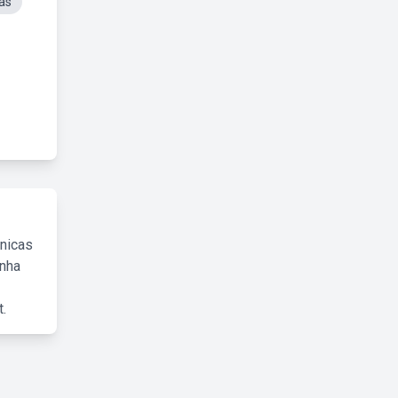
as
cnicas
inha
.