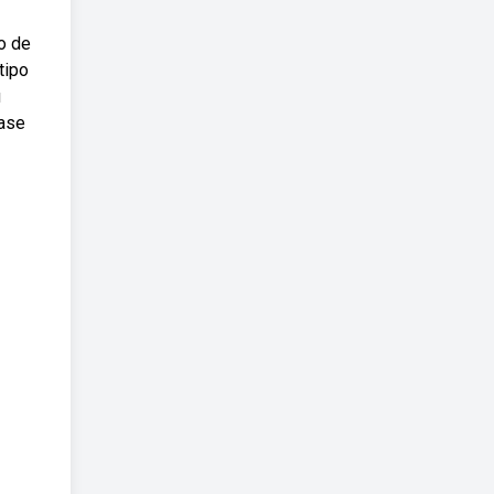
o de
tipo
u
rase