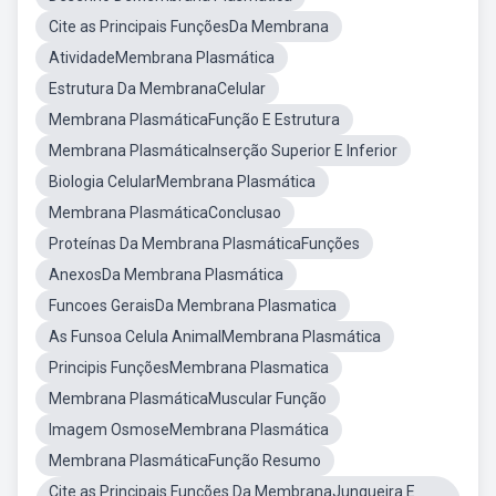
Cite as Principais FunçõesDa Membrana
AtividadeMembrana Plasmática
Estrutura Da MembranaCelular
Membrana PlasmáticaFunção E Estrutura
Membrana PlasmáticaInserção Superior E Inferior
Biologia CelularMembrana Plasmática
Membrana PlasmáticaConclusao
Proteínas Da Membrana PlasmáticaFunções
AnexosDa Membrana Plasmática
Funcoes GeraisDa Membrana Plasmatica
As Funsoa Celula AnimalMembrana Plasmática
Principis FunçõesMembrana Plasmatica
Membrana PlasmáticaMuscular Função
Imagem OsmoseMembrana Plasmática
Membrana PlasmáticaFunção Resumo
Cite as Principais Funções Da MembranaJunqueira E