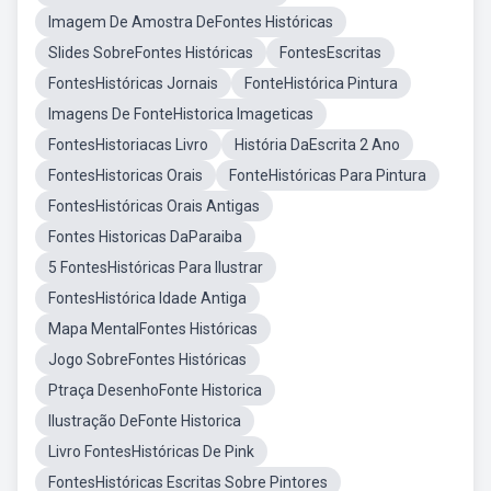
Imagem De Amostra DeFontes Históricas
Slides SobreFontes Históricas
FontesEscritas
FontesHistóricas Jornais
FonteHistórica Pintura
Imagens De FonteHistorica Imageticas
FontesHistoriacas Livro
História DaEscrita 2 Ano
FontesHistoricas Orais
FonteHistóricas Para Pintura
FontesHistóricas Orais Antigas
Fontes Historicas DaParaiba
5 FontesHistóricas Para Ilustrar
FontesHistórica Idade Antiga
Mapa MentalFontes Históricas
Jogo SobreFontes Históricas
Ptraça DesenhoFonte Historica
Ilustração DeFonte Historica
Livro FontesHistóricas De Pink
FontesHistóricas Escritas Sobre Pintores