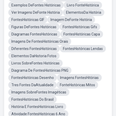
Exemplos DeFontes Históricas
Livro FonteHistórica
Ver Imagens DeFonte História
ElementosDa História
FontesHistóricas GIF
Imagem DeFonte História
Figuras DeFontes Históricas
FontesHistóricas Gifs
Diagramas FontesHistóricas
FontesHistóricas Capa
Imagens De FontesHistóricas Orais
Diferentes FontesHistóricas
FontesHistóricas Lendas
Elementos DaHistoria Fotos
Livros SobreFontes Históricas
Diagrama De FontesHistóricas PNG
FontesHistóricas Desenho
Imagens FontesHitórias
Tres Fontes DaAtualidade
FonteHistóricas Mitos
Imagens SobreFontes Imagéticas
FontesHistóricas Do Brasil
História E FontesHistóricas Livro
Atividade FontesHistóricas 6 Ano