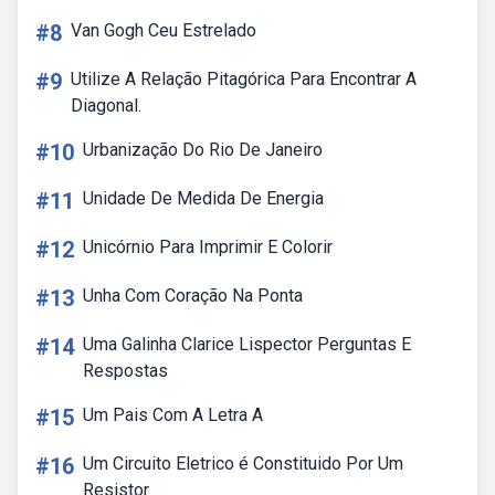
#8
Van Gogh Ceu Estrelado
#9
Utilize A Relação Pitagórica Para Encontrar A
Diagonal.
#10
Urbanização Do Rio De Janeiro
#11
Unidade De Medida De Energia
#12
Unicórnio Para Imprimir E Colorir
#13
Unha Com Coração Na Ponta
#14
Uma Galinha Clarice Lispector Perguntas E
Respostas
#15
Um Pais Com A Letra A
#16
Um Circuito Eletrico é Constituido Por Um
Resistor