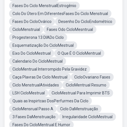
Fases Do Ciclo MenstrualEstrogênio
Colo Do Útero Em DiferentesFases Do Ciclo Menstrual
Fases Do CicloOvárico
Desenho Do CicloEndométrico
CicloMenstruial
Fases Odo CicloMesntrual
Progesterona 13 DIADo Ciclo
Esquematização Do CicloMestrual
Eixo Do CicloMestrual
O Que É O CicloMentrual
Calendario Do CicloMestrual
CicloMentrual Interrompido Pela Gravidez
Caça Plavras De Ciclo Mestrual
CicloOvariano Fases
Ciclo MenstrualAtividades
CicloMentrual Resumo
LSH CicloMestrual
CicloMestrual Para Imprimir BTS
Quais as Inspirtcao DosPerfurmes Da Ciclo
CicloMensrual Passo A
Ciclo DaMenstruação
3 Fases DaMenstruação
Irregularidade CicloMestrual
Fases Do CicloMentrual E Humor