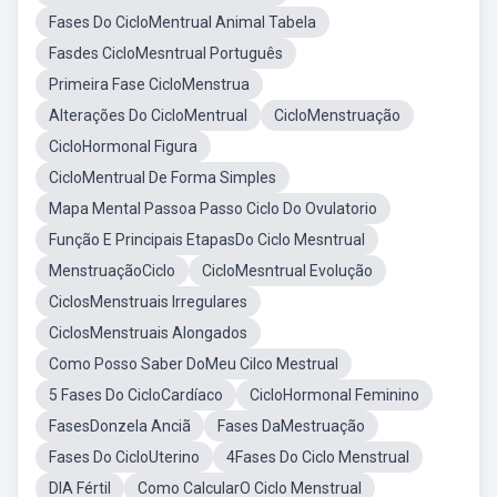
Fases Do CicloMentrual Animal Tabela
Fasdes CicloMesntrual Português
Primeira Fase CicloMenstrua
Alterações Do CicloMentrual
CicloMenstruação
CicloHormonal Figura
CicloMentrual De Forma Simples
Mapa Mental Passoa Passo Ciclo Do Ovulatorio
Função E Principais EtapasDo Ciclo Mesntrual
MenstruaçãoCiclo
CicloMesntrual Evolução
CiclosMenstruais Irregulares
CiclosMenstruais Alongados
Como Posso Saber DoMeu Cilco Mestrual
5 Fases Do CicloCardíaco
CicloHormonal Feminino
FasesDonzela Anciã
Fases DaMestruação
Fases Do CicloUterino
4Fases Do Ciclo Menstrual
DIA Fértil
Como CalcularO Ciclo Menstrual