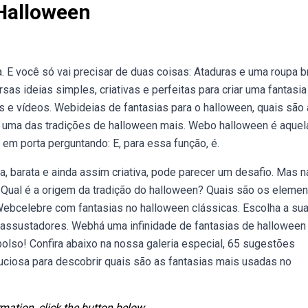
 Halloween
. E você só vai precisar de duas coisas: Ataduras e uma roupa b
sas ideias simples, criativas e perfeitas para criar uma fantasia
s e vídeos. Webideias de fantasias para o halloween, quais são
r uma das tradições de halloween mais. Webo halloween é aquel
em porta perguntando: E, para essa função, é.
a, barata e ainda assim criativa, pode parecer um desafio. Mas 
Qual é a origem da tradição do halloween? Quais são os eleme
Webcelebre com fantasias no halloween clássicas. Escolha a sua
 assustadores. Webhá uma infinidade de fantasias de halloween
bolso! Confira abaixo na nossa galeria especial, 65 sugestões
uciosa para descobrir quais são as fantasias mais usadas no
mation, click the button below.