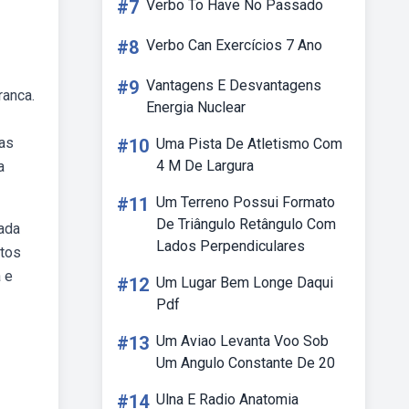
#7
Verbo To Have No Passado
#8
Verbo Can Exercícios 7 Ano
#9
Vantagens E Desvantagens
ranca.
Energia Nuclear
 as
#10
Uma Pista De Atletismo Com
4 M De Largura
a
#11
Um Terreno Possui Formato
De Triângulo Retângulo Com
nada
Lados Perpendiculares
ntos
 e
#12
Um Lugar Bem Longe Daqui
Pdf
#13
Um Aviao Levanta Voo Sob
Um Angulo Constante De 20
#14
Ulna E Radio Anatomia