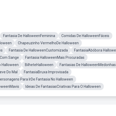
Fantasia De HalloweenFeminina
Comidas De HalloweenFáceis
lloween
Chapeuzinho VermelhoDe Halloween
es
Fantasia De HalloweenCustomizada
FantasiaAbóbora Hallow
enCom Sange
Fantasia HalloweenMais Procuradas
 Halloween
BilheteHalloween
Fantasias De HalloweenMedonhas
eve Do Mal
FantasiaBruxa Improvisada
ersonagens Para IrDe Fantasia No Halloween
loweenMavis
Ideias De FantasiasCriativas Para O Halloween