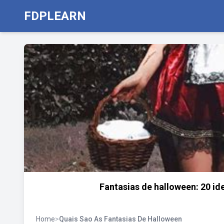
FDPLEARN
Fantasias de halloween: 20 ide
Home
>
Quais Sao As Fantasias De Halloween