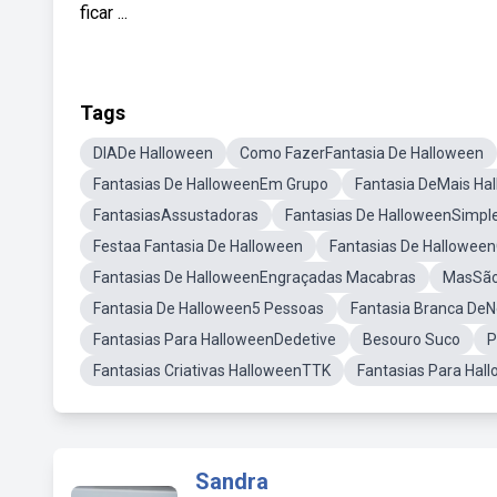
ficar ...
Tags
DIADe Halloween
Como FazerFantasia De Halloween
Fantasias De HalloweenEm Grupo
Fantasia DeMais Ha
FantasiasAssustadoras
Fantasias De HalloweenSimpl
Festaa Fantasia De Halloween
Fantasias De Hallowe
Fantasias De HalloweenEngraçadas Macabras
MasSão
Fantasia De Halloween5 Pessoas
Fantasia Branca DeN
Fantasias Para HalloweenDedetive
Besouro Suco
P
Fantasias Criativas HalloweenTTK
Fantasias Para Hal
Sandra