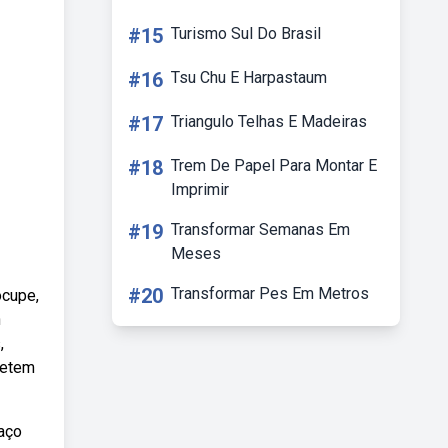
#15
Turismo Sul Do Brasil
#16
Tsu Chu E Harpastaum
#17
Triangulo Telhas E Madeiras
#18
Trem De Papel Para Montar E
Imprimir
#19
Transformar Semanas Em
Meses
#20
Transformar Pes Em Metros
ocupe,
n
,
metem
haço