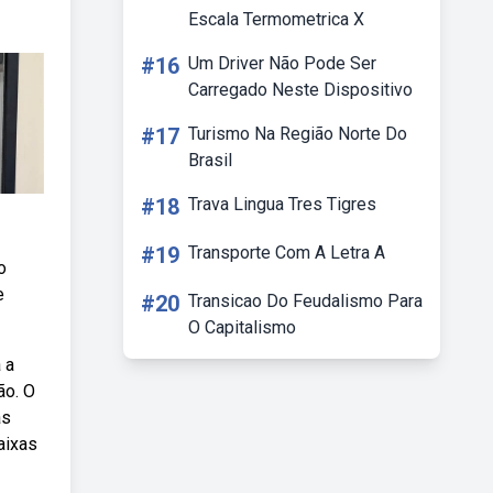
Escala Termometrica X
#16
Um Driver Não Pode Ser
Carregado Neste Dispositivo
#17
Turismo Na Região Norte Do
Brasil
#18
Trava Lingua Tres Tigres
#19
Transporte Com A Letra A
o
e
#20
Transicao Do Feudalismo Para
O Capitalismo
 a
ão. O
as
aixas