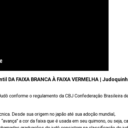
antil DA FAIXA BRANCA À FAIXA VERMELHA | Judoquinh
udô conforme o regulamento da CBJ Confederação Brasileira d
écnica. Desde sua origem no japão até sua adoção mundial,.
avança” a cor da faixa que é usada em seu quimono, ou seja, c
s chamadas graduações do judô consistem na classificação do ju