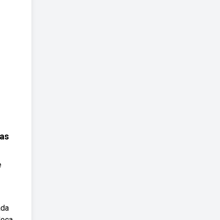
as
e
ada
doca