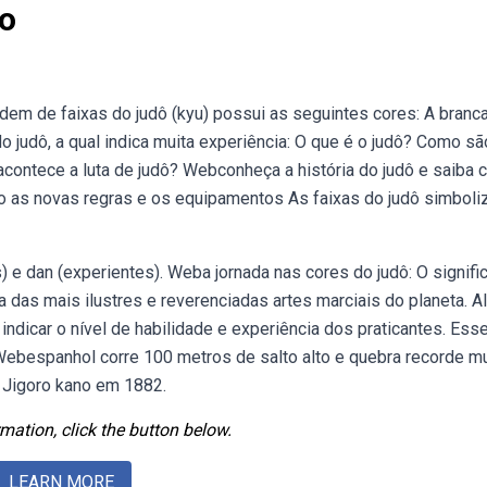
do
em de faixas do judô (kyu) possui as seguintes cores: A branca
 do judô, a qual indica muita experiência: O que é o judô? Como sã
acontece a luta de judô? Webconheça a história do judô e saiba
são as novas regras e os equipamentos As faixas do judô simbol
s) e dan (experientes). Weba jornada nas cores do judô: O signifi
uma das mais ilustres e reverenciadas artes marciais do planeta. 
indicar o nível de habilidade e experiência dos praticantes. Ess
Webespanhol corre 100 metros de salto alto e quebra recorde mu
. Jigoro kano em 1882.
mation, click the button below.
LEARN MORE