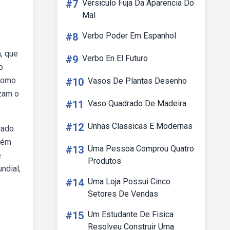
#7
Versiculo Fuja Da Aparencia Do
Mal
#8
Verbo Poder Em Espanhol
, que
#9
Verbo En El Futuro
o
 como
#10
Vasos De Plantas Desenho
izam o
#11
Vaso Quadrado De Madeira
#12
Unhas Classicas E Modernas
cado
Além
#13
Uma Pessoa Comprou Quatro
e
Produtos
ndial;
#14
Uma Loja Possui Cinco
Setores De Vendas
#15
Um Estudante De Fisica
Resolveu Construir Uma