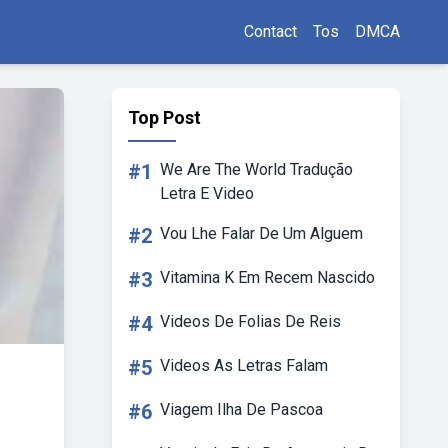
Contact
Tos
DMCA
Top Post
#1
We Are The World Tradução
Letra E Video
#2
Vou Lhe Falar De Um Alguem
#3
Vitamina K Em Recem Nascido
#4
Videos De Folias De Reis
#5
Videos As Letras Falam
#6
Viagem Ilha De Pascoa