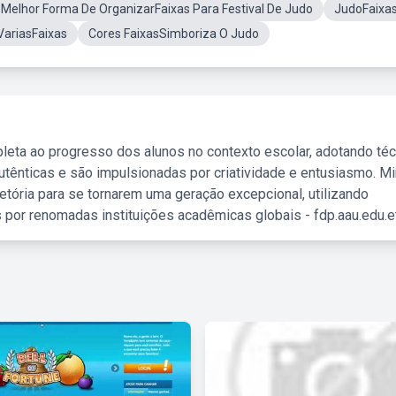
Melhor Forma De OrganizarFaixas Para Festival De Judo
JudoFaixa
VariasFaixas
Cores FaixasSimboriza O Judo
leta ao progresso dos alunos no contexto escolar, adotando té
tênticas e são impulsionadas por criatividade e entusiasmo. M
etória para se tornarem uma geração excepcional, utilizando
 por renomadas instituições acadêmicas globais - fdp.aau.edu.et