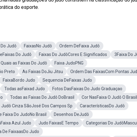
rática do esporte.
 Do Judô
FaixasNo Judô
Ordem DeFaixa Judô
eFaixas Do Judô
Faixas Do JudôCores E Significados
3Faixa Do 
Quais as Faixas Do Judô
Faixa JudoPNG
io Preto
As Faixas DoJiu Jitsu
Ordem Das FaixasCom Pontas Ju
FaixaBordo Judo
Sequencia DeFaixas Judo
Todas asFaixad Judo
Fotos DasFaixas Do Judo Graduaçao
do
Todas as Faixas Do Judô DoBrasil
Cor NasFaixa O Judô O Brasil
a Judô Cinza SãoJosé Dos Campos Sp
CaracterísticasDo Judô
e Faixa Do JudoNo Brasil
Desenhos DeJudô
aFaixa Azul Judo
Judo FaixasE Tempo
Categorias Do JudôMascu
a De FaixaasDo Judo