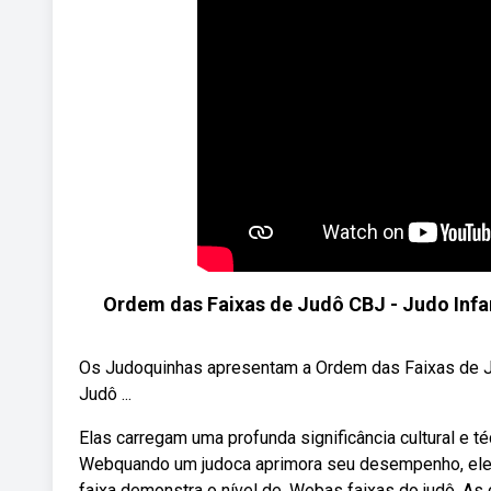
Ordem das Faixas de Judô CBJ - Judo Inf
Os Judoquinhas apresentam a Ordem das Faixas de J
Judô ...
Elas carregam uma profunda significância cultural e t
Webquando um judoca aprimora seu desempenho, ele “
faixa demonstra o nível de. Webas faixas do judô. A