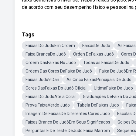
de acordo com seu desempenho físico e pessoal na p
Tags
Faixas Do JudôEm Ordem
FaixasDe Judô
As Faixas
Faixa BrancaDo Judô
Orden DeFaixas Judô
Cores D
Ordem DasFaixas No Judô
Todas as FaixasDe Judô
Ordem Das Cores DaFaixa Do Judô
Faixa De JudôEm R
Faixas Judô9 Dan
As Cinco FaixasPrincipais De Judô
Cores DasFaixas Do Judô Oficial
UltimaFaixa Do Judo
Faixas Do JudoAte a Coral
Graduações DeFaixa Do Ju
Prova FaixaVerde Judo
Tabela DeFaixas Judo
Faix
Imagem De FaixasDe Diferentes Cores Judô
Escalas D
Faixas Branco De JudôEm Seus Significados
Golpes D
Perguntas E De Teste DeJudô Faixa Marrom
Sequenci