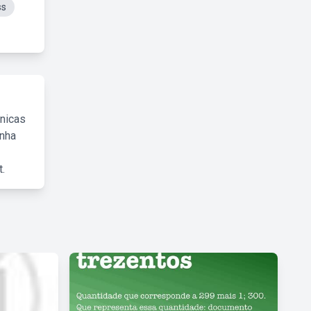
ss
cnicas
inha
.