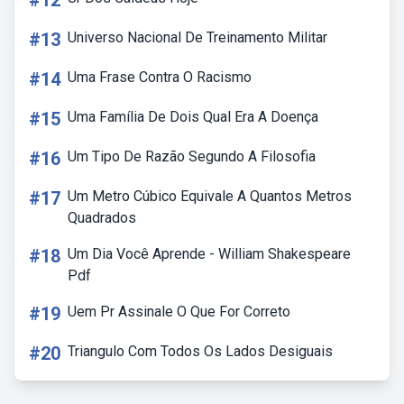
#12
#13
Universo Nacional De Treinamento Militar
#14
Uma Frase Contra O Racismo
#15
Uma Família De Dois Qual Era A Doença
#16
Um Tipo De Razão Segundo A Filosofia
#17
Um Metro Cúbico Equivale A Quantos Metros
Quadrados
#18
Um Dia Você Aprende - William Shakespeare
Pdf
#19
Uem Pr Assinale O Que For Correto
#20
Triangulo Com Todos Os Lados Desiguais