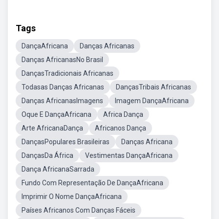
Tags
DançaAfricana
Danças Africanas
Danças AfricanasNo Brasil
DançasTradicionais Africanas
Todasas Danças Africanas
DançasTribais Africanas
Danças AfricanasImagens
Imagem DançaAfricana
Oque E DançaAfricana
Africa Dança
Arte AfricanaDança
Africanos Dança
DançasPopulares Brasileiras
Danças Africana
DançasDa África
Vestimentas DançaAfricana
Dança AfricanaSarrada
Fundo Com Representação De DançaAfricana
Imprimir O Nome DançaAfricana
Países Africanos Com Danças Fáceis