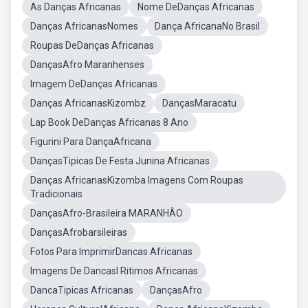
As Danças Africanas
Nome DeDanças Africanas
Danças AfricanasNomes
Dança AfricanaNo Brasil
Roupas DeDanças Africanas
DançasAfro Maranhenses
Imagem DeDanças Africanas
Danças AfricanasKizombz
DançasMaracatu
Lap Book DeDanças Africanas 8 Ano
Figurini Para DançaAfricana
DançasTipicas De Festa Junina Africanas
Danças AfricanasKizomba Imagens Com Roupas
Tradicionais
DançasAfro-Brasileira MARANHÂO
DançasAfrobarsileiras
Fotos Para ImprimirDancas Africanas
Imagens De DancasI Ritimos Africanas
DancaTipicas Africanas
DançasAfro