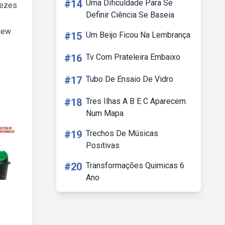
#14
Uma Dificuldade Para Se
vezes
Definir Ciência Se Baseia
new
#15
Um Beijo Ficou Na Lembrança
#16
Tv Com Prateleira Embaixo
#17
Tubo De Ensaio De Vidro
#18
Tres Ilhas A B E C Aparecem
Num Mapa
#19
Trechos De Músicas
Positivas
#20
Transformações Quimicas 6
Ano