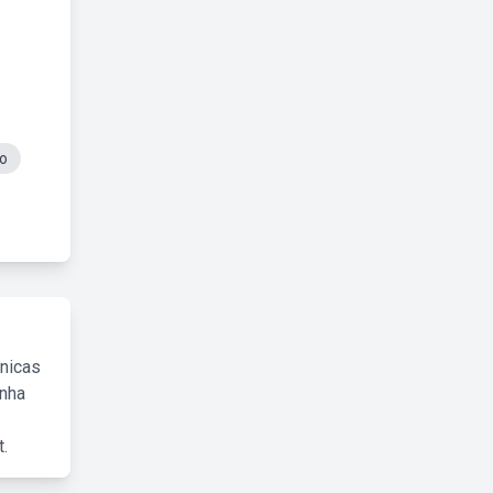
xo
cnicas
inha
.