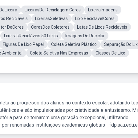
DeLixeira
LixeirasDe Reciclagem Cores
LixeiraImagens
os Recicláveis
LixeirasSeletivas
Lixo ReciclávelCores
etor DeCores
CoresDos Coletores
Latas De Lixos Reciclaveis
LixeirasRecicláveis 50 Litros
Imagens De Reciclar
Figuras De Lixo Papel
Coleta Seletiva Plástico
Separação Do Li
e Ambiental
Coleta Seletiva Nas Empresas
Classes De Lixo
leta ao progresso dos alunos no contexto escolar, adotando té
tênticas e são impulsionadas por criatividade e entusiasmo. M
etória para se tornarem uma geração excepcional, utilizando
 por renomadas instituições acadêmicas globais - fdp.aau.edu.et