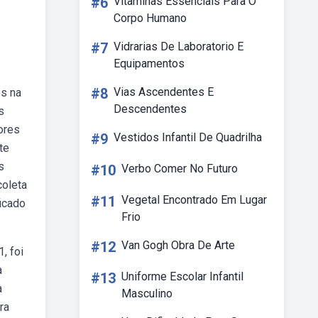
#6
Vitaminas Essenciais Para O
Corpo Humano
#7
Vidrarias De Laboratorio E
Equipamentos
#8
Vias Ascendentes E
es na
Descendentes
s
ores
#9
Vestidos Infantil De Quadrilha
te
s
#10
Verbo Comer No Futuro
coleta
#11
Vegetal Encontrado Em Lugar
ficado
Frio
#12
Van Gogh Obra De Arte
, foi
a
#13
Uniforme Escolar Infantil
a
Masculino
ra