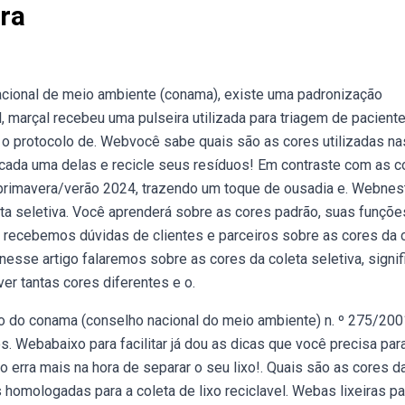
ira
acional de meio ambiente (conama), existe uma padronização
l, marçal recebeu uma pulseira utilizada para triagem de pacient
m o protocolo de. Webvocê sabe quais são as cores utilizadas na
ça cada uma delas e recicle seus resíduos! Em contraste com as c
 primavera/verão 2024, trazendo um toque de ousadia e. Webnes
ta seletiva. Você aprenderá sobre as cores padrão, suas funçõe
recebemos dúvidas de clientes e parceiros sobre as cores da 
nesse artigo falaremos sobre as cores da coleta seletiva, signi
er tantas cores diferentes e o.
o do conama (conselho nacional do meio ambiente) n. º 275/2001
. Webabaixo para facilitar já dou as dicas que você precisa par
o erra mais na hora de separar o seu lixo!. Quais são as cores d
s homologadas para a coleta de lixo reciclavel. Webas lixeiras pa