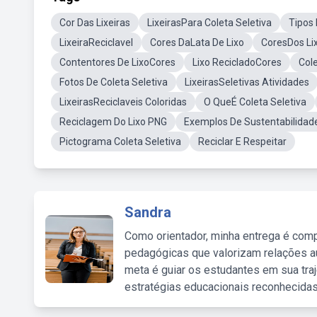
Cor Das Lixeiras
LixeirasPara Coleta Seletiva
Tipos 
LixeiraReciclavel
Cores DaLata De Lixo
CoresDos Lix
Contentores De LixoCores
Lixo RecicladoCores
Col
Fotos De Coleta Seletiva
LixeirasSeletivas Atividades
LixeirasReciclaveis Coloridas
O QueÉ Coleta Seletiva
Reciclagem Do Lixo PNG
Exemplos De Sustentabilidad
Pictograma Coleta Seletiva
Reciclar E Respeitar
Sandra
Como orientador, minha entrega é comp
pedagógicas que valorizam relações au
meta é guiar os estudantes em sua traj
estratégias educacionais reconhecidas