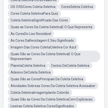
Coleta Seletiva CoresVaalores
OS 3 RSCores Coleta Seletiva
CoresSeleta Coletiva
Cores Coleta SeletivaPara Quiz
Coleta SeletivaSignififcado Das Cores
Quais as Cores Da Coleta SeletivaE O Que Representa
As CoresDo Lixo Reciclável
As Cores DaReciclagem E Seu Significado
Imagem Das Cores ColetaCeletiva Cor Azul
Quais São as Cores Da Coleta SeletivaE O Que
Representam
PlanetaColeta Seletiva
Cestos DeColeta Seletiva
Adesivo DeColeta Seletiva
Quais São as CoresPrincipais Da Coleta Celetiva
Atividades Sobreas Cores Da Coleta Seletiva Acessaber
Coleta SeletivaImagemplante Colorido
Quais São as Cores Da Coleta SeletivaCom Explicacao
Lixeiras Coleta Seletiva CoresSignificados