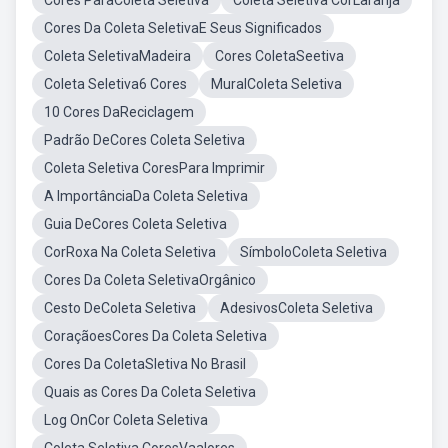
Cores ParaColeta Seletiva
Coleta Seletiva CorLaranja
Cores Da Coleta SeletivaE Seus Significados
Coleta SeletivaMadeira
Cores ColetaSeetiva
Coleta Seletiva6 Cores
MuralColeta Seletiva
10 Cores DaReciclagem
Padrão DeCores Coleta Seletiva
Coleta Seletiva CoresPara Imprimir
A ImportânciaDa Coleta Seletiva
Guia DeCores Coleta Seletiva
CorRoxa Na Coleta Seletiva
SímboloColeta Seletiva
Cores Da Coleta SeletivaOrgânico
Cesto DeColeta Seletiva
AdesivosColeta Seletiva
CoraçãoesCores Da Coleta Seletiva
Cores Da ColetaSletiva No Brasil
Quais as Cores Da Coleta Seletiva
Log OnCor Coleta Seletiva