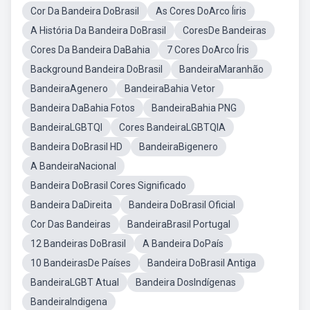
Cor Da Bandeira DoBrasil
As Cores DoArco Íiris
A História Da Bandeira DoBrasil
CoresDe Bandeiras
Cores Da Bandeira DaBahia
7 Cores DoArco Íris
Background Bandeira DoBrasil
BandeiraMaranhão
BandeiraAgenero
BandeiraBahia Vetor
Bandeira DaBahia Fotos
BandeiraBahia PNG
BandeiraLGBTQI
Cores BandeiraLGBTQIA
Bandeira DoBrasil HD
BandeiraBigenero
A BandeiraNacional
Bandeira DoBrasil Cores Significado
Bandeira DaDireita
Bandeira DoBrasil Oficial
Cor Das Bandeiras
BandeiraBrasil Portugal
12 Bandeiras DoBrasil
A Bandeira DoPaís
10 BandeirasDe Países
Bandeira DoBrasil Antiga
BandeiraLGBT Atual
Bandeira DosIndígenas
BandeiraIndigena