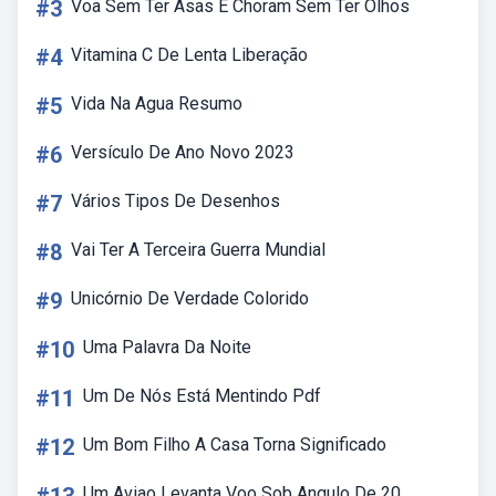
#3
Voa Sem Ter Asas E Choram Sem Ter Olhos
#4
Vitamina C De Lenta Liberação
#5
Vida Na Agua Resumo
#6
Versículo De Ano Novo 2023
#7
Vários Tipos De Desenhos
#8
Vai Ter A Terceira Guerra Mundial
#9
Unicórnio De Verdade Colorido
#10
Uma Palavra Da Noite
#11
Um De Nós Está Mentindo Pdf
#12
Um Bom Filho A Casa Torna Significado
Um Aviao Levanta Voo Sob Angulo De 20