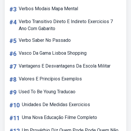
#3
Verbos Modais Mapa Mental
#4
Verbo Transitivo Direto E Indireto Exercicios 7
Ano Com Gabarito
#5
Verbo Saber No Passado
#6
Vasco Da Gama Lisboa Shopping
#7
Vantagens E Desvantagens Da Escola Militar
#8
Valores E Princípios Exemplos
#9
Used To Be Young Traducao
#10
Unidades De Medidas Exercicios
#11
Uma Nova Educação Filme Completo
Um Provérbio Diz Quem Pode Pode Quem Não