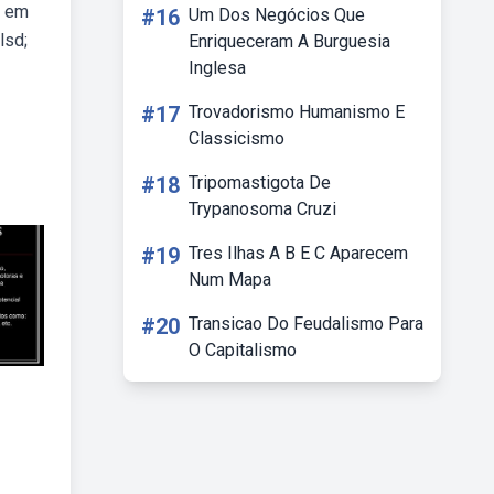
s em
#16
Um Dos Negócios Que
lsd;
Enriqueceram A Burguesia
Inglesa
#17
Trovadorismo Humanismo E
Classicismo
#18
Tripomastigota De
Trypanosoma Cruzi
#19
Tres Ilhas A B E C Aparecem
Num Mapa
#20
Transicao Do Feudalismo Para
O Capitalismo