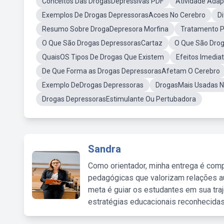
Conceitos Das DrogasDepressivas PDF
Atividade Ada
Exemplos De Drogas DepressorasAcoes No Cerebro
D
Resumo Sobre DrogaDepresora Morfina
Tratamento P
O Que São Drogas DepressorasCartaz
O Que São Droga
QuaisOS Tipos De Drogas Que Existem
Efeitos Imedia
De Que Forma as Drogas DepressorasAfetam O Cerebro
Exemplo DeDrogas Depressoras
DrogasMais Usadas No
Drogas DepressorasEstimulante Ou Pertubadora
Sandra
Como orientador, minha entrega é comp
pedagógicas que valorizam relações au
meta é guiar os estudantes em sua traj
estratégias educacionais reconhecidas