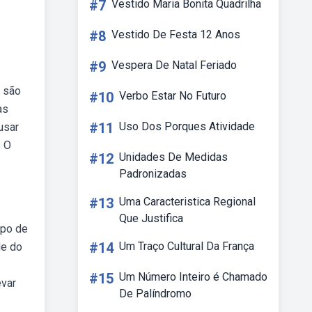
#7
Vestido Maria Bonita Quadrilha
#8
Vestido De Festa 12 Anos
#9
Vespera De Natal Feriado
 são
#10
Verbo Estar No Futuro
as
#11
Uso Dos Porques Atividade
usar
. O
#12
Unidades De Medidas
Padronizadas
#13
Uma Caracteristica Regional
Que Justifica
upo de
#14
Um Traço Cultural Da França
de do
#15
Um Número Inteiro é Chamado
evar
De Palíndromo