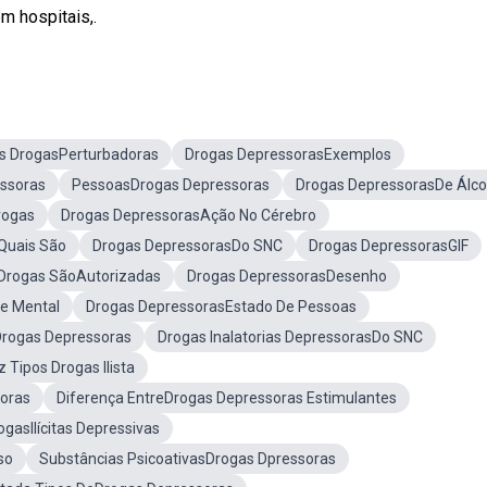
m hospitais,.
as DrogasPerturbadoras
Drogas DepressorasExemplos
ssoras
PessoasDrogas Depressoras
Drogas DepressorasDe Álco
rogas
Drogas DepressorasAção No Cérebro
Quais São
Drogas DepressorasDo SNC
Drogas DepressorasGIF
 Drogas SãoAutorizadas
Drogas DepressorasDesenho
e Mental
Drogas DepressorasEstado De Pessoas
Drogas Depressoras
Drogas Inalatorias DepressorasDo SNC
Tipos Drogas Ilista
oras
Diferença EntreDrogas Depressoras Estimulantes
ogasIlícitas Depressivas
so
Substâncias PsicoativasDrogas Dpressoras