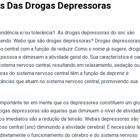
as Das Drogas Depressoras
pendência e/ou tolerância1. As drogas depressoras do snc são
fazendo. Webo que são drogas depressoras? Drogas depressoras
 central com a função de reduzir. Como o nome já sugere, drog
ssoa e diminuem a atividade geral do. Sua característica é ca
sistema nervoso central, resultando em relaxamento, sedação ou
as do sistema nervoso central têm a função de deprimir e
âncias que atuam no sistema nervoso central, promovendo sua
 importante ter em mente que os depressores constituem um gr
ogas depressoras são aquelas que diminuem o nível de ativida
itos imediatos são a redução da tensão. Webas depressoras são
o central (snc) diminuindo a atividade cerebral. É necessário l
diretamente o funcionamento do cérebro e do sistema nervoso