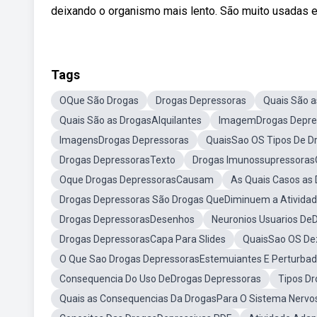
deixando o organismo mais lento. São muito usadas e
Tags
OQue São Drogas
Drogas Depressoras
Quais São 
Quais São as DrogasAlquilantes
ImagemDrogas Depre
ImagensDrogas Depressoras
QuaisSao OS Tipos De D
Drogas DepressorasTexto
Drogas Imunossupressoras
Oque Drogas DepressorasCausam
As Quais Casos as
Drogas Depressoras São Drogas QueDiminuem a Atividad
Drogas DepressorasDesenhos
Neuronios Usuarios De
Drogas DepressorasCapa Para Slides
QuaisSao OS Dez 
O Que Sao Drogas DepressorasEstemuiantes E Perturbad
Consequencia Do Uso DeDrogas Depressoras
Tipos Dr
Quais as Consequencias Da DrogasPara O Sistema Nervo