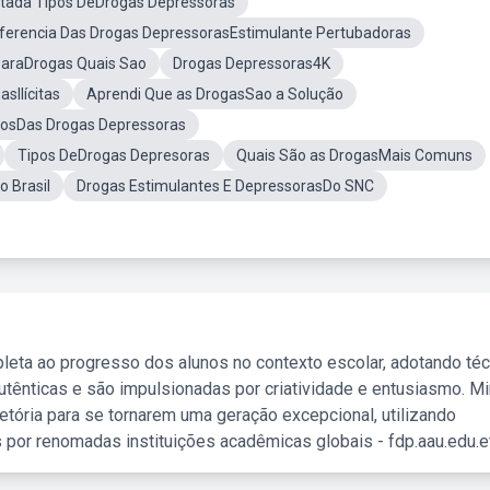
ptada Tipos DeDrogas Depressoras
iferencia Das Drogas DepressorasEstimulante Pertubadoras
araDrogas Quais Sao
Drogas Depressoras4K
sIlícitas
Aprendi Que as DrogasSao a Solução
tosDas Drogas Depressoras
Tipos DeDrogas Depresoras
Quais São as DrogasMais Comuns
 Brasil
Drogas Estimulantes E DepressorasDo SNC
leta ao progresso dos alunos no contexto escolar, adotando té
tênticas e são impulsionadas por criatividade e entusiasmo. M
etória para se tornarem uma geração excepcional, utilizando
 por renomadas instituições acadêmicas globais - fdp.aau.edu.et