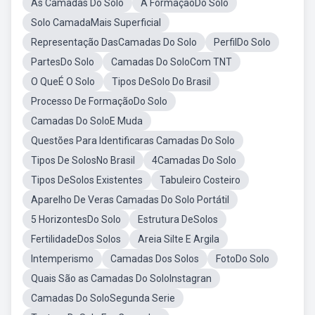
As Camadas Do Solo
A FormaçãoDo Solo
Solo CamadaMais Superficial
Representação DasCamadas Do Solo
PerfilDo Solo
PartesDo Solo
Camadas Do SoloCom TNT
O QueÉ O Solo
Tipos DeSolo Do Brasil
Processo De FormaçãoDo Solo
Camadas Do SoloE Muda
Questões Para Identificaras Camadas Do Solo
Tipos De SolosNo Brasil
4Camadas Do Solo
Tipos DeSolos Existentes
Tabuleiro Costeiro
Aparelho De Veras Camadas Do Solo Portátil
5 HorizontesDo Solo
Estrutura DeSolos
FertilidadeDos Solos
Areia Silte E Argila
Intemperismo
Camadas Dos Solos
FotoDo Solo
Quais São as Camadas Do SoloInstagran
Camadas Do SoloSegunda Serie