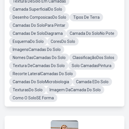
Textura DeSolo Em Camadas
Camada SuperficialDo Solo
Desenho ComposicaoDo Solo
Tipos De Terra
Camadas Do SoloPara Pintar
Camadas De SoloDiagrama
Camada Do SoloNo Pote
EsquemaDo Solo
CoresDo Solo
ImagensCamadas Do Solo
Nomes DasCamadas Do Solo
ClassificaçãoDos Solos
Textura DeCamadas Do Solo
Solo CamadasPintura
Recorte LateralCamadas Do Solo
Camadas Do SoloMicrobiologia
Camada EDo Solo
TexturasDo Solo
Imagem DaCamada Do Solo
Como O SoloSE Forma