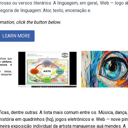
osas ou versos literários. A linguagem, em geral,. Web — logo a
goria de linguagem: Ator, texto, encenação e.
mation, click the button below.
LEARN MORE
áficas, dentre outras. A lista mais comum entre os. Música, dança,
ia, história em quadrinhos (hq), jogos eletrônicos e. Web — nove pi
ira exposição individual da artista manauense auá mendes. A