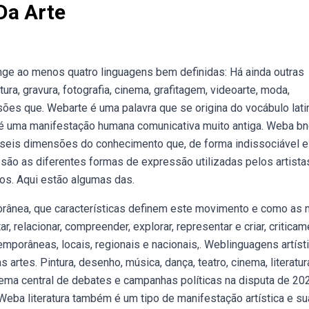
Da Arte
nge ao menos quatro linguagens bem definidas: Há ainda outras
tura, gravura, fotografia, cinema, grafitagem, videoarte, moda,
ssões que. Webarte é uma palavra que se origina do vocábulo lati
e é uma manifestação humana comunicativa muito antiga. Weba b
 seis dimensões do conhecimento que, de forma indissociável e
 são as diferentes formas de expressão utilizadas pelos artista
os. Aqui estão algumas das.
rânea, que características definem este movimento e como as 
relacionar, compreender, explorar, representar e criar, criticam
emporâneas, locais, regionais e nacionais,. Weblinguagens artíst
rtes. Pintura, desenho, música, dança, teatro, cinema, literatur
é tema central de debates e campanhas políticas na disputa de 20
Weba literatura também é um tipo de manifestação artística e su