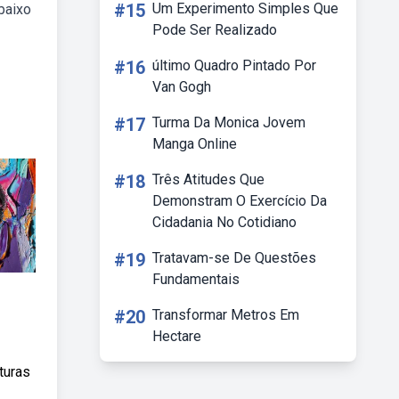
#15
Um Experimento Simples Que
baixo
Pode Ser Realizado
#16
último Quadro Pintado Por
Van Gogh
#17
Turma Da Monica Jovem
Manga Online
#18
Três Atitudes Que
Demonstram O Exercício Da
Cidadania No Cotidiano
#19
Tratavam-se De Questões
Fundamentais
#20
Transformar Metros Em
Hectare
nturas