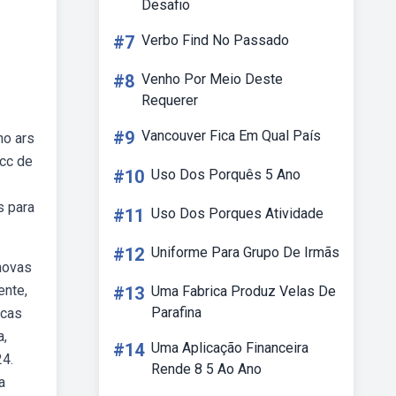
Desafio
#7
Verbo Find No Passado
#8
Venho Por Meio Deste
Requerer
#9
Vancouver Fica Em Qual País
no ars
ncc de
#10
Uso Dos Porquês 5 Ano
s para
#11
Uso Dos Porques Atividade
#12
Uniforme Para Grupo De Irmãs
novas
ente,
#13
Uma Fabrica Produz Velas De
Parafina
icas
a,
#14
Uma Aplicação Financeira
24.
Rende 8 5 Ao Ano
a