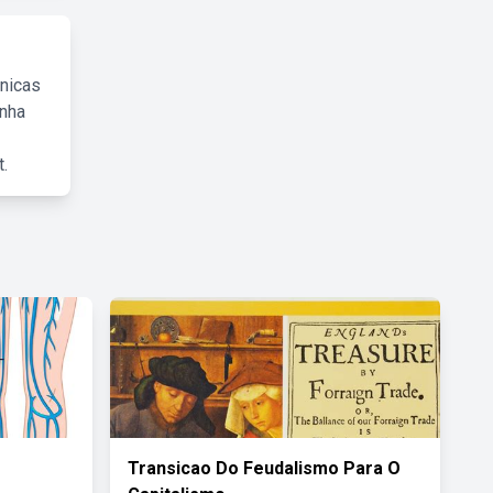
cnicas
inha
.
Transicao Do Feudalismo Para O