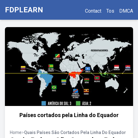
FDPLEARN
Contact
Tos
DMCA
Países cortados pela Linha do Equador
Home
>
Quais Países São Cortados Pela Linha Do Equador