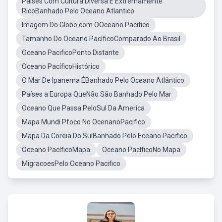
Países Com Cultura Diversa E Extremamente
RicoBanhado Pelo Oceano Atlantico
Imagem Do Globo.com OOceano Pacifico
Tamanho Do Oceano PacíficoComparado Ao Brasil
Oceano PacificoPonto Distante
Oceano PacíficoHistórico
O Mar De Ipanema ÉBanhado Pelo Oceano Atlântico
Países a Europa QueNão São Banhado Pelo Mar
Oceano Que Passa PeloSul Da America
Mapa Mundi Pfoco No OcenanoPacifico
Mapa Da Coreia Do SulBanhado Pelo Eceano Pacifico
Oceano PacíficoMapa
Oceano PacíficoNo Mapa
MigracoesPelo Oceano Pacifico