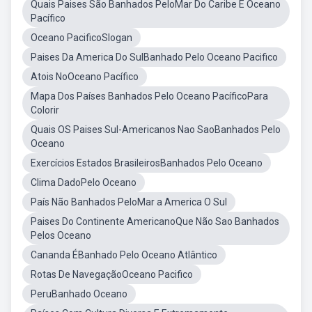
Quais Paises São Banhados PeloMar Do Caribe E Oceano
Pacífico
Oceano PacificoSlogan
Paises Da America Do SulBanhado Pelo Oceano Pacifico
Atois NoOceano Pacífico
Mapa Dos Países Banhados Pelo Oceano PacíficoPara
Colorir
Quais OS Paises Sul-Americanos Nao SaoBanhados Pelo
Oceano
Exercícios Estados BrasileirosBanhados Pelo Oceano
Clima DadoPelo Oceano
País Não Banhados PeloMar a America O Sul
Paises Do Continente AmericanoQue Não Sao Banhados
Pelos Oceano
Cananda ÉBanhado Pelo Oceano Atlântico
Rotas De NavegaçãoOceano Pacifico
PeruBanhado Oceano