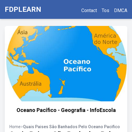
FDPLEARN
Contact
Tos
DMCA
Oceano Pacífico - Geografia - InfoEscola
Home
>
Quais Paises São Banhados Pelo Oceano Pacifico