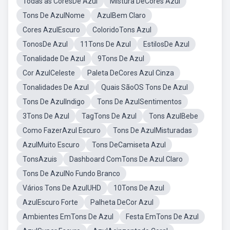
Todas as CoresDe Azul
Mistura DeCores Azul
Tons De AzulNome
AzulBem Claro
Cores AzulEscuro
ColoridoTons Azul
TonosDe Azul
11Tons De Azul
EstilosDe Azul
Tonalidade De Azul
9Tons De Azul
Cor AzulCeleste
Paleta DeCores Azul Cinza
Tonalidades De Azul
Quais SãoOS Tons De Azul
Tons De AzulIndigo
Tons De AzulSentimentos
3Tons De Azul
TagTons De Azul
Tons AzulBebe
Como FazerAzul Escuro
Tons De AzulMisturadas
AzulMuito Escuro
Tons DeCamiseta Azul
TonsAzuis
Dashboard ComTons De Azul Claro
Tons De AzulNo Fundo Branco
Vários Tons De AzulUHD
10Tons De Azul
AzulEscuro Forte
Palheta DeCor Azul
Ambientes EmTons De Azul
Festa EmTons De Azul