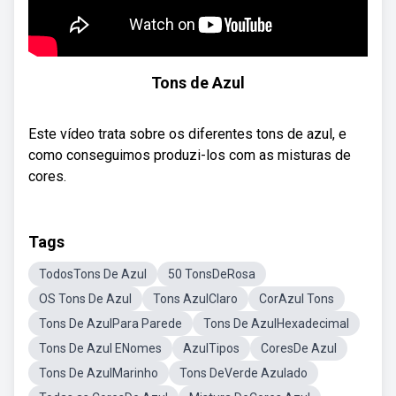
Tons de Azul
Este vídeo trata sobre os diferentes tons de azul, e
como conseguimos produzi-los com as misturas de
cores.
Tags
TodosTons De Azul
50 TonsDeRosa
OS Tons De Azul
Tons AzulClaro
CorAzul Tons
Tons De AzulPara Parede
Tons De AzulHexadecimal
Tons De Azul ENomes
AzulTipos
CoresDe Azul
Tons De AzulMarinho
Tons DeVerde Azulado