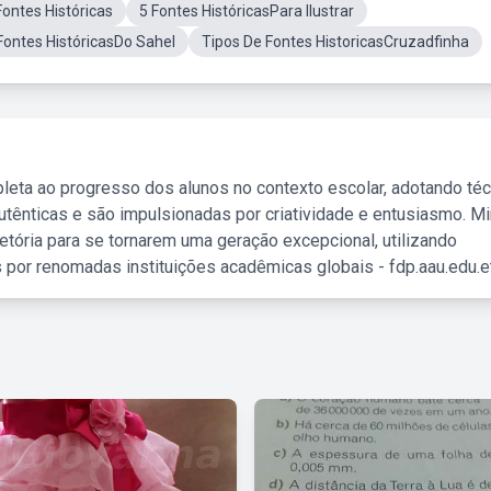
Fontes Históricas
5 Fontes HistóricasPara Ilustrar
Fontes HistóricasDo Sahel
Tipos De Fontes HistoricasCruzadfinha
leta ao progresso dos alunos no contexto escolar, adotando té
tênticas e são impulsionadas por criatividade e entusiasmo. M
etória para se tornarem uma geração excepcional, utilizando
 por renomadas instituições acadêmicas globais - fdp.aau.edu.et