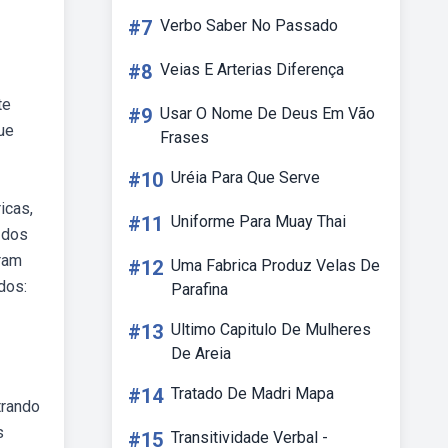
#7
Verbo Saber No Passado
#8
Veias E Arterias Diferença
te
#9
Usar O Nome De Deus Em Vão
ue
Frases
#10
Uréia Para Que Serve
icas,
#11
Uniforme Para Muay Thai
 dos
eram
#12
Uma Fabrica Produz Velas De
dos:
Parafina
#13
Ultimo Capitulo De Mulheres
De Areia
#14
Tratado De Madri Mapa
trando
s
#15
Transitividade Verbal -