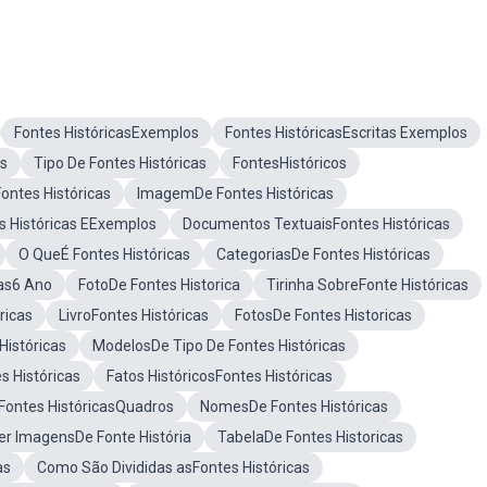
Fontes HistóricasExemplos
Fontes HistóricasEscritas Exemplos
as
Tipo De Fontes Históricas
FontesHistóricos
ontes Históricas
ImagemDe Fontes Históricas
s Históricas EExemplos
Documentos TextuaisFontes Históricas
O QueÉ Fontes Históricas
CategoriasDe Fontes Históricas
cas6 Ano
FotoDe Fontes Historica
Tirinha SobreFonte Históricas
ricas
LivroFontes Históricas
FotosDe Fontes Historicas
istóricas
ModelosDe Tipo De Fontes Históricas
s Históricas
Fatos HistóricosFontes Históricas
Fontes HistóricasQuadros
NomesDe Fontes Históricas
er ImagensDe Fonte História
TabelaDe Fontes Historicas
as
Como São Divididas asFontes Históricas