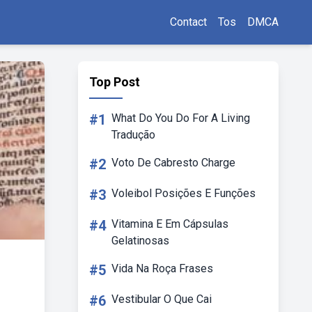
Contact
Tos
DMCA
Top Post
#1
What Do You Do For A Living
Tradução
#2
Voto De Cabresto Charge
#3
Voleibol Posições E Funções
#4
Vitamina E Em Cápsulas
Gelatinosas
#5
Vida Na Roça Frases
#6
Vestibular O Que Cai