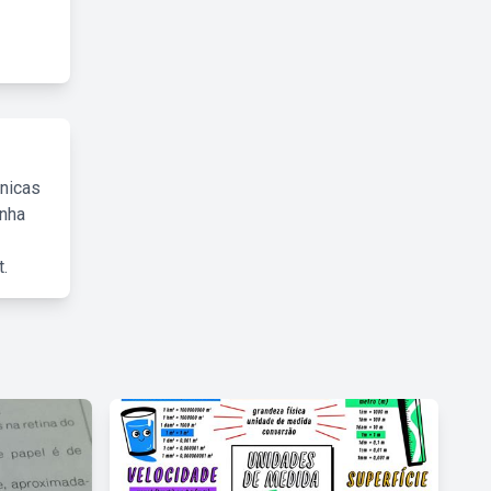
cnicas
inha
.