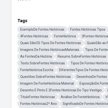
Tags
ExemploDe Fontes Históricas
Fontes Históricas Tipos
4Fontes Históricas
FonteHistórica
3Fontes Históric
Quais SãoOS Tipos De Fontes Históricas
QuaisSão as F
Imagens De Fontes HistóricasMateriais
Tipos De Fonte
As FontesDa História
Resumo SobreFontes Históricas
Texto SobreFontes Históricas
Tipos De Fontes Históri
FonteHistórica Escrita
DiferentesTipos De Fontes Histo
Questões SobreFontes Históricas
DesenhosDe Fontes H
Imagem De FonteHistórica Material
ExposiçãoDe Fonte
Desenho E Pinto E 2Fontes Históricas Do Tipo Vestígio
TituloFontes Históricas
Análise De FonteHistórica
V
Fontes Históricas2º Ano
SignificadoDe Fontes Históric