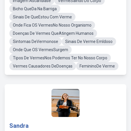
Imagem Ascaridíase
VermeSaindo Do Corpo
Bicho QueDa Na Barriga
Sinais De QueEstou Com Verme
Onde Fica OS VermesNo Nosso Organismo
Doenças De Vermes QueAtingem Humanos
Sintomas DeVermonose
Sinais De Verme EmIdoso
Onde Que OS VermesSurgem
Tipos De VermesNos Podemos Ter No Nosso Corpo
Vermes Causadores DeDoenças
FemininoDe Verme
Sandra