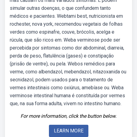
mas causam os mais variados sintomas. E podem
simular outras doenças, o que confundem tanto
médicos e pacientes. Webtami best, nutricionista em
rochester, nova york, recomendou vegetais de folhas
verdes como espinafre, couve, brócolis, acelga e
rúcula, que são ricos em. Weba verminose pode ser
percebida por sintomas como dor abdominal, diarreia,
perda de peso, flatulência (gases) e constipação
(prisão de ventre), ou pela. Webos remédios para
verme, como albendazol, mebendazol, nitazoxanida ou
secnidazol, podem usados para o tratamento de
vermes intestinais como oxiúrus, amebíase ou. Weba
verminose intestinal humana é constituída por vermes
que, na sua forma adulta, vivem no intestino humano.
For more information, click the button below.
LEARN MORE