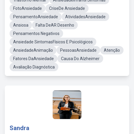
Trastorno Mental
AnsiedadeInfantil Sintomas
FotoAnsiedade
CriseDe Ansiedade
PensamentoAnsiedade
AtividadesAnsiedade
Ansiosa
Falta DeAR Desenho
Pensamentos Negativos
Ansiedade SintomasFísicos E Psicológicos
AnsiedadeAnimação
PessoasAnsiedade
Atenção
Fatores DaAnsiedade
Causa Do Alzheimer
Avaliação Diagnóstica
Sandra