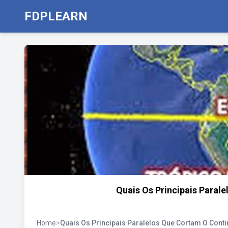
FDPLEARN
Quais Os Principais Paral
Home
>
Quais Os Principais Paralelos Que Cortam O Cont