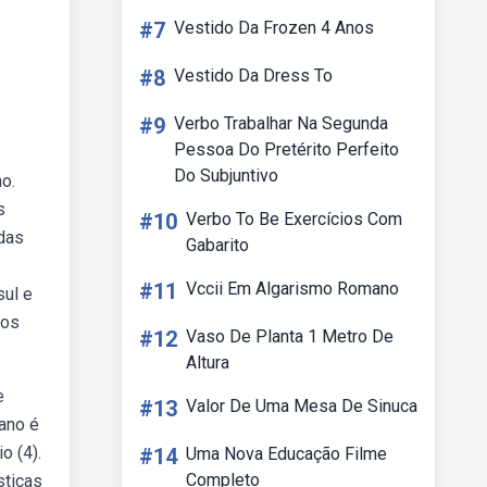
#7
Vestido Da Frozen 4 Anos
#8
Vestido Da Dress To
#9
Verbo Trabalhar Na Segunda
Pessoa Do Pretérito Perfeito
Do Subjuntivo
no.
s
#10
Verbo To Be Exercícios Com
 das
Gabarito
#11
Vccii Em Algarismo Romano
sul e
los
#12
Vaso De Planta 1 Metro De
Altura
e
#13
Valor De Uma Mesa De Sinuca
cano é
o (4).
#14
Uma Nova Educação Filme
Completo
sticas