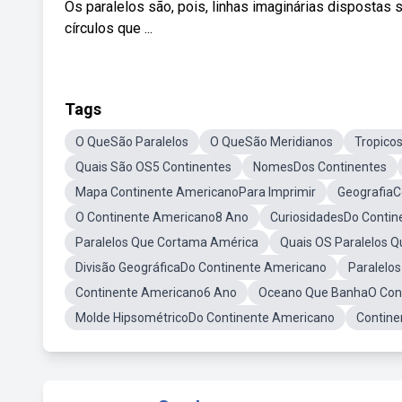
Os paralelos são, pois, linhas imaginárias dispostas 
círculos que ...
Tags
O QueSão Paralelos
O QueSão Meridianos
Tropico
Quais São OS5 Continentes
NomesDos Continentes
Mapa Continente AmericanoPara Imprimir
GeografiaC
O Continente Americano8 Ano
CuriosidadesDo Contin
Paralelos Que Cortama América
Quais OS Paralelos Q
Divisão GeográficaDo Continente Americano
Paralelo
Continente Americano6 Ano
Oceano Que BanhaO Con
Molde HipsométricoDo Continente Americano
Contin