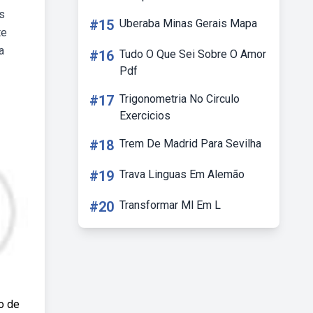
s
#15
Uberaba Minas Gerais Mapa
te
a
#16
Tudo O Que Sei Sobre O Amor
Pdf
#17
Trigonometria No Circulo
Exercicios
#18
Trem De Madrid Para Sevilha
#19
Trava Linguas Em Alemão
#20
Transformar Ml Em L
co de