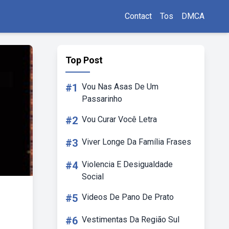
Contact
Tos
DMCA
Top Post
#1
Vou Nas Asas De Um
Passarinho
#2
Vou Curar Você Letra
#3
Viver Longe Da Família Frases
#4
Violencia E Desigualdade
Social
#5
Videos De Pano De Prato
#6
Vestimentas Da Região Sul