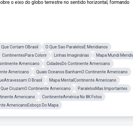
sobre o eixo do globo terrestre no sentido horizontal, formando
s Que Cortam OBrasil
O Que Sao ParalelosE Meridianos
ContinentesPara Colorir
Linhas Imaginárias
Mapa Mundi Meridi
ontinente Americano
CidadesDo Continente Americano
ente Americano
Quais Oceanos BanhamO Continente Americano
ueAtravessam O Brasil
Mapa MentalContinente Americano
s Que CruzamO Continente Americano
ParalelosMas Importantes
tinente Americano
ContinenteAmérica No 8K Fotos
ente AmericanoEsboço Do Mapa