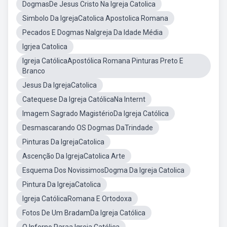
DogmasDe Jesus Cristo Na Igreja Catolica
Simbolo Da IgrejaCatolica Apostolica Romana
Pecados E Dogmas NaIgreja Da Idade Média
Igrjea Catolica
Igreja CatólicaApostólica Romana Pinturas Preto E
Branco
Jesus Da IgrejaCatolica
Catequese Da Igreja CatólicaNa Internt
Imagem Sagrado MagistérioDa Igreja Católica
Desmascarando OS Dogmas DaTrindade
Pinturas Da IgrejaCatolica
Ascenção Da IgrejaCatolica Arte
Esquema Dos NovissimosDogma Da Igreja Catolica
Pintura Da IgrejaCatolica
Igreja CatólicaRomana E Ortodoxa
Fotos De Um BradamDa Igreja Católica