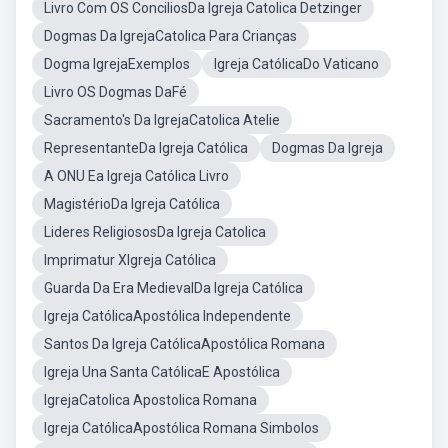
Livro Com OS ConciliosDa Igreja Catolica Detzinger
Dogmas Da IgrejaCatolica Para Crianças
Dogma IgrejaExemplos
Igreja CatólicaDo Vaticano
Livro OS Dogmas DaFé
Sacramento's Da IgrejaCatolica Atelie
RepresentanteDa Igreja Católica
Dogmas Da Igreja
A ONU Ea Igreja Católica Livro
MagistérioDa Igreja Católica
Lideres ReligiososDa Igreja Catolica
Imprimatur XIgreja Católica
Guarda Da Era MedievalDa Igreja Católica
Igreja CatólicaApostólica Independente
Santos Da Igreja CatólicaApostólica Romana
Igreja Una Santa CatólicaE Apostólica
IgrejaCatolica Apostolica Romana
Igreja CatólicaApostólica Romana Simbolos