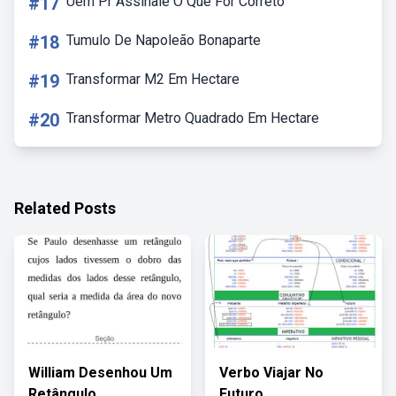
#17
Uem Pr Assinale O Que For Correto
#18
Tumulo De Napoleão Bonaparte
#19
Transformar M2 Em Hectare
#20
Transformar Metro Quadrado Em Hectare
Related Posts
William Desenhou Um
Verbo Viajar No
Retângulo
Futuro