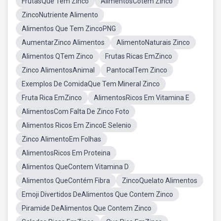
FrutasQue Tem Zinco
AlimentosCotem Zinco
ZincoNutriente Alimento
Alimentos Que Tem ZincoPNG
AumentarZinco Alimentos
AlimentoNaturais Zinco
Alimentos QTem Zinco
Frutas Ricas EmZinco
Zinco AlimentosAnimal
PantocalTem Zinco
Exemplos De ComidaQue Tem Mineral Zinco
Fruta Rica EmZinco
AlimentosRicos Em Vitamina E
AlimentosCom Falta De Zinco Foto
Alimentos Ricos Em ZincoE Selenio
Zinco AlimentoEm Folhas
AlimentosRicos Em Proteina
Alimentos QueContem Vitamina D
Alimentos QueContém Fibra
ZincoQuelato Alimentos
Emoji Divertidos DeAlimentos Que Contem Zinco
Piramide DeAlimentos Que Contem Zinco