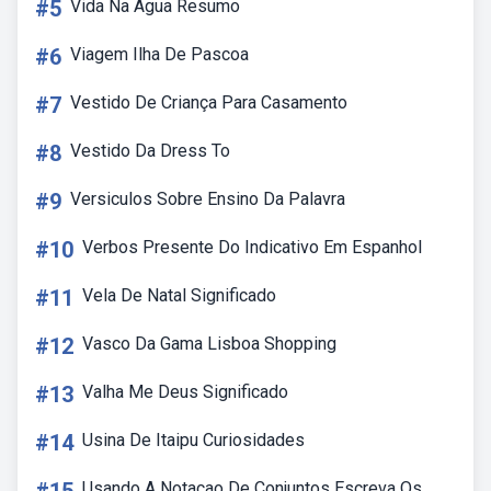
#5
Vida Na Agua Resumo
#6
Viagem Ilha De Pascoa
#7
Vestido De Criança Para Casamento
#8
Vestido Da Dress To
#9
Versiculos Sobre Ensino Da Palavra
#10
Verbos Presente Do Indicativo Em Espanhol
#11
Vela De Natal Significado
#12
Vasco Da Gama Lisboa Shopping
#13
Valha Me Deus Significado
#14
Usina De Itaipu Curiosidades
Usando A Notacao De Conjuntos Escreva Os