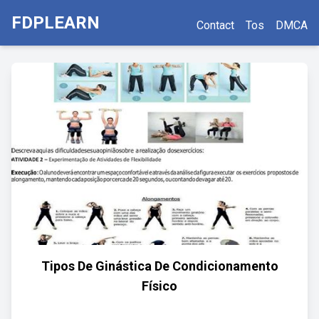
FDPLEARN
Contact
Tos
DMCA
Tipos De Ginástica De Condicionamento
Físico