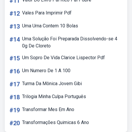
#11
#12
Vales Para Imprimir Pdf
#13
Uma Urna Contem 10 Bolas
#14
Uma Solução Foi Preparada Dissolvendo-se 4
0g De Cloreto
#15
Um Sopro De Vida Clarice Lispector Pdf
#16
Um Numero De 1 A 100
#17
Turma Da Mônica Jovem Gibi
#18
Trilogia Minha Culpa Português
#19
Transformar Mes Em Ano
#20
Transformações Quimicas 6 Ano