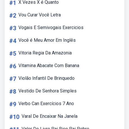
#1
X Vezes X é Quanto
#2
Vou Curar Você Letra
#3
Vogais E Semivogais Exercicios
#4
Você é Meu Amor Em Inglês
#5
Vitoria Regia Da Amazonia
#6
Vitamina Abacate Com Banana
#7
Violão Infantil De Brinquedo
#8
Vestido De Senhora Simples
#9
Verbo Can Exercícios 7 Ano
#10
Varal De Encaixar Na Janela
Valor Do Livro Pai Rico Pai Pobre