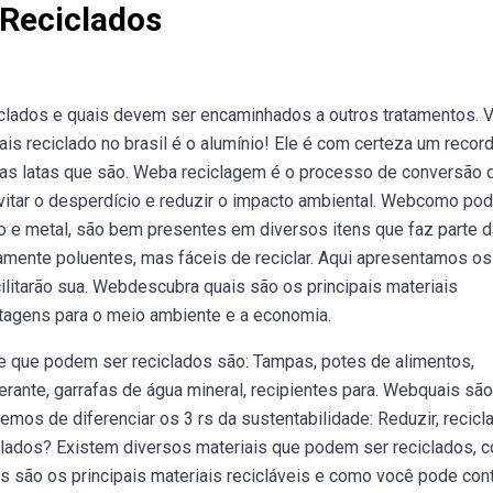
 Reciclados
clados e quais devem ser encaminhados a outros tratamentos. V
s reciclado no brasil é o alumínio! Ele é com certeza um record
s as latas que são. Weba reciclagem é o processo de conversão 
vitar o desperdício e reduzir o impacto ambiental. Webcomo pod
lão e metal, são bem presentes em diversos itens que faz parte d
amente poluentes, mas fáceis de reciclar. Aqui apresentamos os
litarão sua. Webdescubra quais são os principais materiais
ntagens para o meio ambiente e a economia.
e que podem ser reciclados são: Tampas, potes de alimentos,
erante, garrafas de água mineral, recipientes para. Webquais sã
os de diferenciar os 3 rs da sustentabilidade: Reduzir, recicla
iclados? Existem diversos materiais que podem ser reciclados, 
is são os principais materiais recicláveis e como você pode cont