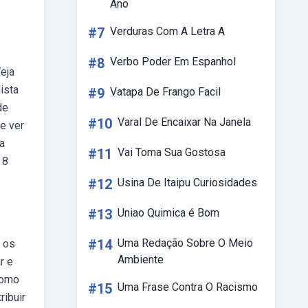
Ano
#7
Verduras Com A Letra A
#8
Verbo Poder Em Espanhol
eja
ista
#9
Vatapa De Frango Facil
de
#10
Varal De Encaixar Na Janela
e ver
a
#11
Vai Toma Sua Gostosa
 8
#12
Usina De Itaipu Curiosidades
#13
Uniao Quimica é Bom
#14
Uma Redação Sobre O Meio
o os
Ambiente
r e
como
#15
Uma Frase Contra O Racismo
ribuir