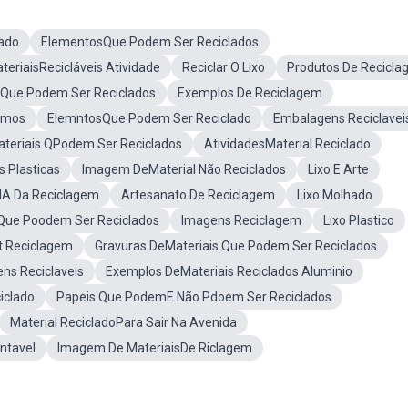
ado
ElementosQue Podem Ser Reciclados
teriaisRecicláveis Atividade
Reciclar O Lixo
Produtos De Recicl
Que Podem Ser Reciclados
Exemplos De Reciclagem
amos
ElemntosQue Podem Ser Reciclado
Embalagens Reciclavei
ateriais QPodem Ser Reciclados
AtividadesMaterial Reciclado
 Plasticas
Imagem DeMaterial Não Reciclados
Lixo E Arte
IA Da Reciclagem
Artesanato De Reciclagem
Lixo Molhado
 Que Poodem Ser Reciclados
Imagens Reciclagem
Lixo Plastico
t Reciclagem
Gravuras DeMateriais Que Podem Ser Reciclados
ens Reciclaveis
Exemplos DeMateriais Reciclados Aluminio
iclado
Papeis Que PodemE Não Pdoem Ser Reciclados
Material RecicladoPara Sair Na Avenida
ntavel
Imagem De MateriaisDe Riclagem