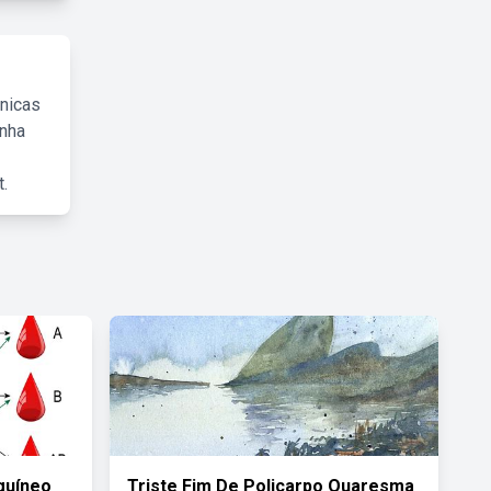
cnicas
inha
.
guíneo
Triste Fim De Policarpo Quaresma