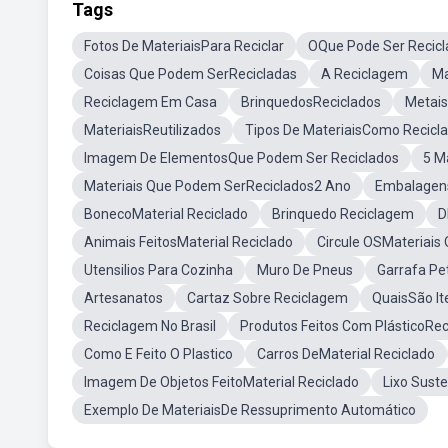
Tags
Fotos De MateriaisPara Reciclar
OQue Pode Ser Recicl
Coisas Que Podem SerRecicladas
A Reciclagem
Ma
Reciclagem Em Casa
BrinquedosReciclados
Metais
MateriaisReutilizados
Tipos De MateriaisComo Recicl
Imagem De ElementosQue Podem Ser Reciclados
5 M
Materiais Que Podem SerReciclados2 Ano
Embalagens
BonecoMaterial Reciclado
Brinquedo Reciclagem
D
Animais FeitosMaterial Reciclado
Circule OSMateriais
Utensilios Para Cozinha
Muro De Pneus
Garrafa Pe
Artesanatos
Cartaz Sobre Reciclagem
QuaisSão It
Reciclagem No Brasil
Produtos Feitos Com PlásticoRec
Como E Feito O Plastico
Carros DeMaterial Reciclado
Imagem De Objetos FeitoMaterial Reciclado
Lixo Suste
Exemplo De MateriaisDe Ressuprimento Automático