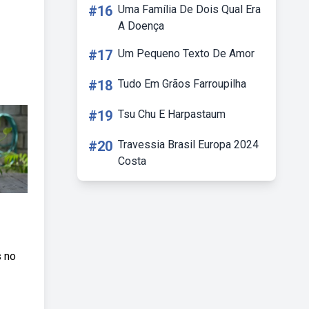
#16
Uma Família De Dois Qual Era
A Doença
#17
Um Pequeno Texto De Amor
#18
Tudo Em Grãos Farroupilha
#19
Tsu Chu E Harpastaum
#20
Travessia Brasil Europa 2024
Costa
s no