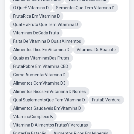
O QueÉ Vitamina D
SementesQue Tem Vitamina D
FrutaRica Em Vitamina D
Qual É aFruta Que Tem Vitamina D
Vitaminas DeCada Fruta
Falta De Vitamina D QuaisAlimentos
Alimentos Rico EmVitamina D
Vitamina DeAbacate
Quais as VitaminasDas Frutas
FrutaPobre Em Vitamina CED
Como AumentarVitamina D
Alimentos ComVitamina D3
Alimentos Ricos EmVitamina D Nomes
Qual SuplementoQue Tem Vitamina D
FrutaE Verdura
Alimentos Saudaveis EmVitamina D
VitaminaComplexo B
Vitamina D Alimentos FrutasY Verduras
FrutasDa Estação
Alimentos Ricos Em Minerais