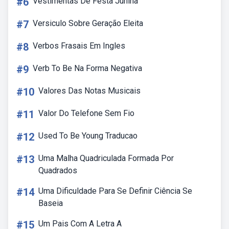
#6
Vestimentas De Festa Junina
#7
Versiculo Sobre Geração Eleita
#8
Verbos Frasais Em Ingles
#9
Verb To Be Na Forma Negativa
#10
Valores Das Notas Musicais
#11
Valor Do Telefone Sem Fio
#12
Used To Be Young Traducao
#13
Uma Malha Quadriculada Formada Por
Quadrados
#14
Uma Dificuldade Para Se Definir Ciência Se
Baseia
#15
Um Pais Com A Letra A