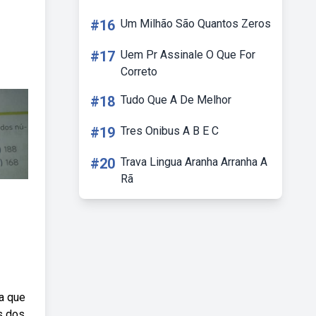
#16
Um Milhão São Quantos Zeros
#17
Uem Pr Assinale O Que For
Correto
#18
Tudo Que A De Melhor
#19
Tres Onibus A B E C
#20
Trava Lingua Aranha Arranha A
Rã
ca que
s dos