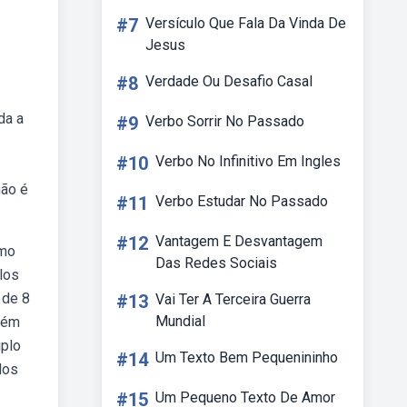
#7
Versículo Que Fala Da Vinda De
Jesus
#8
Verdade Ou Desafio Casal
da a
#9
Verbo Sorrir No Passado
#10
Verbo No Infinitivo Em Ingles
não é
#11
Verbo Estudar No Passado
#12
Vantagem E Desvantagem
omo
Das Redes Sociais
los
o de 8
#13
Vai Ter A Terceira Guerra
Mundial
bém
iplo
#14
Um Texto Bem Pequenininho
los
#15
Um Pequeno Texto De Amor