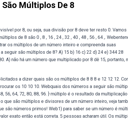
 São Múltiplos De 8
isível por 8, ou seja, sua divisão por 8 deve ter resto 0. Vamos
iplos de 8 são 0 , 8 , 16 , 24 , 32 , 40 , 48 , 56 , 64 ,. Webenten
trar os múltiplos de um número inteiro e compreenda suas
eguir são múltiplos de 8? A) 15 b) 16 c) 22 d) 24 e) 344 28
, 80. A) não há um número que multiplicado por 8 dê 15, portanto, 
icitados a dizer quais são os múltiplos de 8 8 8 e 12 12 12. C
procurar os 10 10 10. Webquais dos números a seguir são múltip
8, 56, 64, 72, 80, 88, 96. } múltiplo é o resultado da multiplicaçã
 que são múltiplos e divisores de um número inteiro, veja tam
que são números primos! Web1) para saber se um número é múlt
 valor exato então está correta. 5 pessoas acharam útil. Os múltip