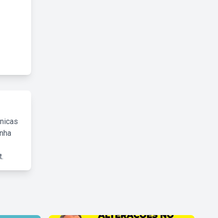
cnicas
inha
.