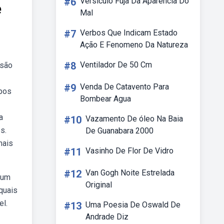
#6
Versiculo Fuja Da Aparencia Do
e
Mal
#7
Verbos Que Indicam Estado
Ação E Fenomeno Da Natureza
#8
Ventilador De 50 Cm
 são
#9
Venda De Catavento Para
ipos
Bombear Agua
a
#10
Vazamento De óleo Na Baia
s.
De Guanabara 2000
mais
#11
Vasinho De Flor De Vidro
#12
Van Gogh Noite Estrelada
 um
Original
quais
el.
#13
Uma Poesia De Oswald De
Andrade Diz