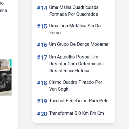
mo
#14
Uma Malha Quadriculada
 uma
Formada Por Quadrados
#15
Uma Liga Metálica Sai Do
Forno
#16
Um Grupo De Dança Moderna
#17
Um Aparelho Possui Um
Resistor Com Determinada
Resistência Elétrica
#18
último Quadro Pintado Por
Van Gogh
#19
Tucumã Benefícios Para Pele
#20
Transformar 5 8 Km Em Cm