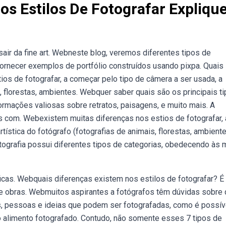
os Estilos De Fotografar Expliqu
 sair da fine art. Webneste blog, veremos diferentes tipos de
e fornecer exemplos de portfólio construídos usando pixpa. Quais
os de fotografar, a começar pelo tipo de câmera a ser usada, a
s, florestas, ambientes. Webquer saber quais são os principais t
formações valiosas sobre retratos, paisagens, e muito mais. A
s com. Webexistem muitas diferenças nos estios de fotografar, 
tística do fotógrafo (fotografias de animais, florestas, ambiente
tografia possui diferentes tipos de categorias, obedecendo às 
áficas. Webquais diferenças existem nos estilos de fotografar? É
 de obras. Webmuitos aspirantes a fotógrafos têm dúvidas sobre 
sas, pessoas e ideias que podem ser fotografadas, como é possív
 alimento fotografado. Contudo, não somente esses 7 tipos de