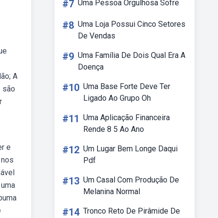
#7
Uma Pessoa Orgulhosa Sofre
#8
Uma Loja Possui Cinco Setores
De Vendas
ue
#9
Uma Família De Dois Qual Era A
Doença
lão; A
#10
Uma Base Forte Deve Ter
e são
Ligado Ao Grupo Oh
r
#11
Uma Aplicação Financeira
Rende 8 5 Ao Ano
r e
#12
Um Lugar Bem Longe Daqui
 nos
Pdf
sável
#13
Um Casal Com Produção De
ó uma
Melanina Normal
ebuma
e
#14
Tronco Reto De Pirâmide De