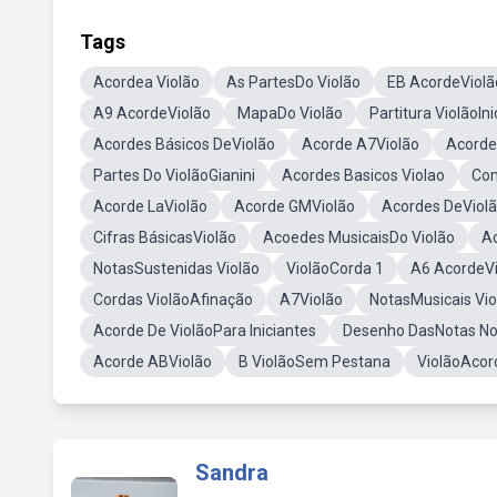
Tags
Acordea Violão
As PartesDo Violão
EB AcordeViolã
A9 AcordeViolão
MapaDo Violão
Partitura ViolãoIni
Acordes Básicos DeViolão
Acorde A7Violão
Acorde
Partes Do ViolãoGianini
Acordes Basicos Violao
Com
Acorde LaViolão
Acorde GMViolão
Acordes DeViolã
Cifras BásicasViolão
Acoedes MusicaisDo Violão
A
NotasSustenidas Violão
ViolãoCorda 1
A6 AcordeVi
Cordas ViolãoAfinação
A7Violão
NotasMusicais Vio
Acorde De ViolãoPara Iniciantes
Desenho DasNotas No
Acorde ABViolão
B ViolãoSem Pestana
ViolãoAcor
Sandra