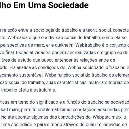
alho Em Uma Sociedade
 relação entre a sociologia do trabalho e a teoria social, conect
o. Websaiba o que é a divisão social do trabalho, como ela se
erspectivas de marx, er e durkheim. Webtrabalho é o conjunto 
o final. Essas atividades podem ser realizadas em grupo ou de
a área de estudo que busca entender as relações entre os
do. Ela analisa as condições de. Webna sociedade, o trabalho 
scimento sustentável. Weba função social do trabalho os eleme
o social do trabalho, suas características, história e teorias de
trabalho afeta a estrutura e.
ricas em torno do significado e a função do trabalho na sociedad
 karl marx, permite problematizar as conotações assumidas pel
balho até apontar algumas das contradições do. Webpara marx, o
e uma sociedade e para o modo através do qual um indivíduo se