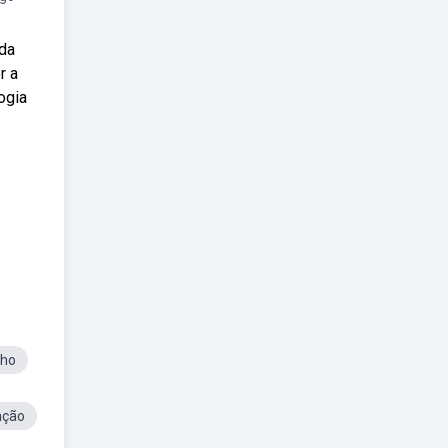
 da
r a
ogia
lho
ação