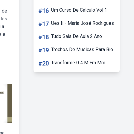
#16
Um Curso De Calculo Vol 1
o de
ades
#17
Ues Ii - Maria José Rodrigues
 a
s e
#18
Tudo Sala De Aula 2 Ano
#19
Trechos De Musicas Para Bio
#20
Transforme 0 4 M Em Mm
ago