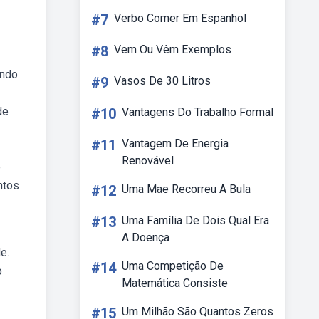
#7
Verbo Comer Em Espanhol
#8
Vem Ou Vêm Exemplos
ando
#9
Vasos De 30 Litros
de
#10
Vantagens Do Trabalho Formal
#11
Vantagem De Energia
Renovável
é
ntos
#12
Uma Mae Recorreu A Bula
#13
Uma Família De Dois Qual Era
A Doença
e.
#14
Uma Competição De
o
Matemática Consiste
#15
Um Milhão São Quantos Zeros