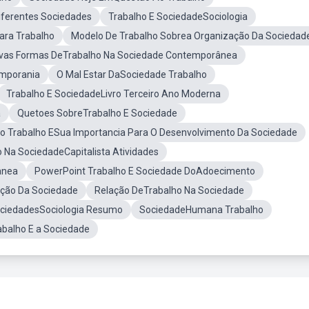
iferentes Sociedades
Trabalho E SociedadeSociologia
ara Trabalho
Modelo De Trabalho Sobrea Organização Da Sociedad
vas Formas DeTrabalho Na Sociedade Contemporânea
mporania
O Mal Estar DaSociedade Trabalho
Trabalho E SociedadeLivro Terceiro Ano Moderna
a
Quetoes SobreTrabalho E Sociedade
 Do Trabalho ESua Importancia Para O Desenvolvimento Da Sociedade
 Na SociedadeCapitalista Atividades
anea
PowerPoint Trabalho E Sociedade DoAdoecimento
ação Da Sociedade
Relação DeTrabalho Na Sociedade
ociedadesSociologia Resumo
SociedadeHumana Trabalho
abalho E a Sociedade