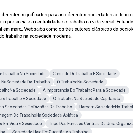
diferentes significados para as diferentes sociedades ao longo
mportância e a centralidade do trabalho na vida social. Entende
ial em marx,. Websaiba como os três autores clássicos da sociol
 do trabalho na sociedade moderna.
DeTrabalho Na Sociedade
Conceito DeTrabalho E Sociedade
 NaSociedade Do Trabalho
O TrabalhoNa Sociedade
abalhoNa Sociedade
A Importancia Do TrabalhoPara a Sociedade
breTrabalho E Sociedade
O TrabalhoNa Sociedade Capitalista
es Sociedades E aDivisões Do Trabalho
Homem SociedadeNo Traba
magem Do TrabalhoNa Sociedade Asiática
ho EmVida E Sociedade
Tripe Das Funcoes Centrais De Uma Organiz
lho
Sociedade Hoje EmQuestão Ao Trabalho