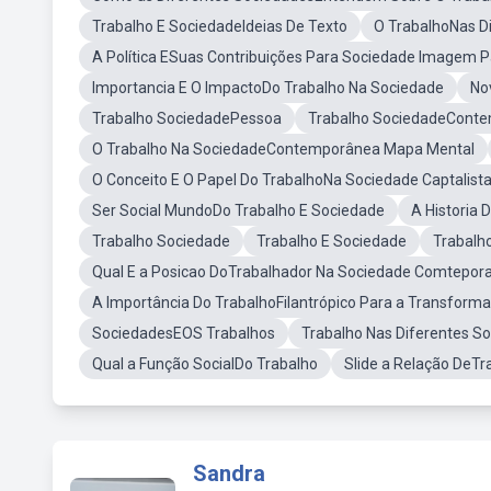
Trabalho E SociedadeIdeias De Texto
O TrabalhoNas D
A Política ESuas Contribuições Para Sociedade Imagem P
Importancia E O ImpactoDo Trabalho Na Sociedade
No
Trabalho SociedadePessoa
Trabalho SociedadeConte
O Trabalho Na SociedadeContemporânea Mapa Mental
O Conceito E O Papel Do TrabalhoNa Sociedade Captalist
Ser Social MundoDo Trabalho E Sociedade
A Historia
Trabalho Sociedade
Trabalho E Sociedade
Trabalho
Qual E a Posicao DoTrabalhador Na Sociedade Comtepor
A Importância Do TrabalhoFilantrópico Para a Transform
SociedadesEOS Trabalhos
Trabalho Nas Diferentes S
Qual a Função SocialDo Trabalho
Slide a Relação DeTr
Sandra