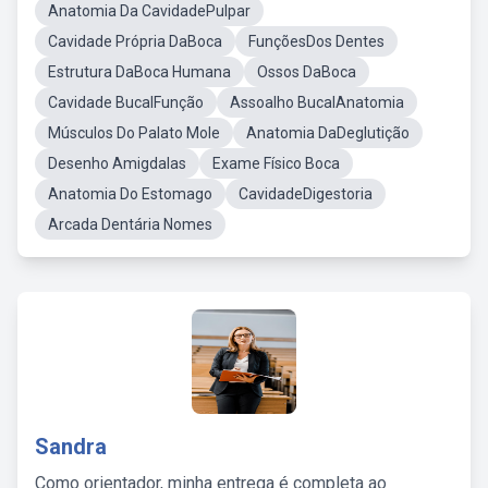
Anatomia Da CavidadePulpar
Cavidade Própria DaBoca
FunçõesDos Dentes
Estrutura DaBoca Humana
Ossos DaBoca
Cavidade BucalFunção
Assoalho BucalAnatomia
Músculos Do Palato Mole
Anatomia DaDeglutição
Desenho Amigdalas
Exame Físico Boca
Anatomia Do Estomago
CavidadeDigestoria
Arcada Dentária Nomes
Sandra
Como orientador, minha entrega é completa ao