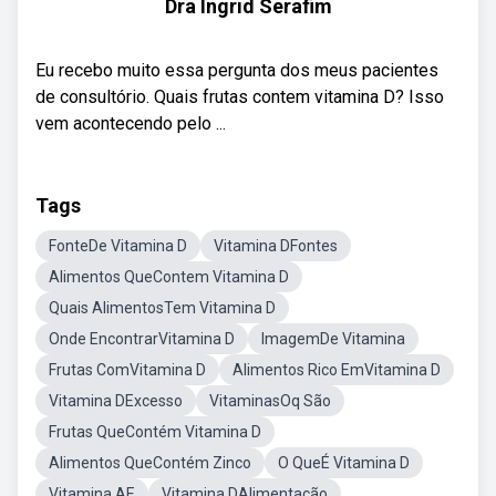
Dra Ingrid Serafim
Eu recebo muito essa pergunta dos meus pacientes
de consultório. Quais frutas contem vitamina D? Isso
vem acontecendo pelo ...
Tags
FonteDe Vitamina D
Vitamina DFontes
Alimentos QueContem Vitamina D
Quais AlimentosTem Vitamina D
Onde EncontrarVitamina D
ImagemDe Vitamina
Frutas ComVitamina D
Alimentos Rico EmVitamina D
Vitamina DExcesso
VitaminasOq São
Frutas QueContém Vitamina D
Alimentos QueContém Zinco
O QueÉ Vitamina D
Vitamina AE
Vitamina DAlimentação