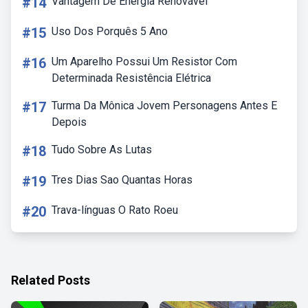
#14
Vantagem De Energia Renovável
#15
Uso Dos Porquês 5 Ano
#16
Um Aparelho Possui Um Resistor Com
Determinada Resistência Elétrica
#17
Turma Da Mônica Jovem Personagens Antes E
Depois
#18
Tudo Sobre As Lutas
#19
Tres Dias Sao Quantas Horas
#20
Trava-línguas O Rato Roeu
Related Posts