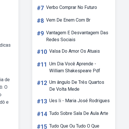
#7
Verbo Comprar No Futuro
#8
Vem De Enem Com Br
#9
Vantagem E Desvantagem Das
Redes Sociais
bdicas
#10
Valsa Do Amor Os Atuais
#11
Um Dia Você Aprende -
William Shakespeare Pdf
ia de
#12
Um ângulo De Três Quartos
ô: O
De Volta Mede
o
#13
Ues Ii - Maria José Rodrigues
udô e
#14
Tudo Sobre Sala De Aula Arte
#15
Tudo Que Ou Tudo O Que