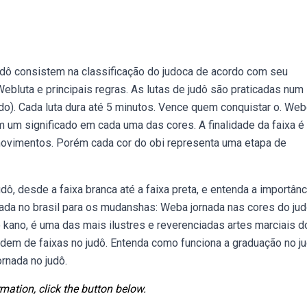
dô consistem na classificação do judoca de acordo com seu
ebluta e principais regras. As lutas de judô são praticadas num
do). Cada luta dura até 5 minutos. Vence quem conquistar o. We
m um significado em cada uma das cores. A finalidade da faixa é
movimentos. Porém cada cor do obi representa uma etapa de
, desde a faixa branca até a faixa preta, e entenda a importânc
zada no brasil para os mudanshas: Weba jornada nas cores do jud
oro kano, é uma das mais ilustres e reverenciadas artes marciais d
rdem de faixas no judô. Entenda como funciona a graduação no j
rnada no judô.
mation, click the button below.