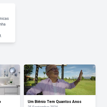
cnicas
inha
.
o
Um Biênio Tem Quantos Anos