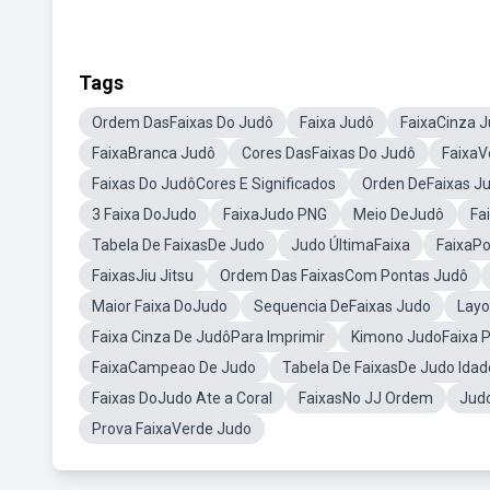
Tags
Ordem DasFaixas Do Judô
Faixa Judô
FaixaCinza 
FaixaBranca Judô
Cores DasFaixas Do Judô
FaixaV
Faixas Do JudôCores E Significados
Orden DeFaixas J
3 Faixa DoJudo
FaixaJudo PNG
Meio DeJudô
Fa
Tabela De FaixasDe Judo
Judo ÚltimaFaixa
FaixaPo
FaixasJiu Jitsu
Ordem Das FaixasCom Pontas Judô
Maior Faixa DoJudo
Sequencia DeFaixas Judo
Layo
Faixa Cinza De JudôPara Imprimir
Kimono JudoFaixa P
FaixaCampeao De Judo
Tabela De FaixasDe Judo Idad
Faixas DoJudo Ate a Coral
FaixasNo JJ Ordem
Judo
Prova FaixaVerde Judo