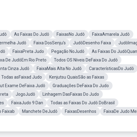
Judô
As Faixas Do Judô
FaixasNo Judô
FaixaAmarela Judô
ermelha Judô
Faixa DosSenju's
JudôDesenho Faixa
JudôIma
udô
FaixaPreta Judo
Pegação NoJudô
As Faixas Do JudôQuan
ixa De JudôEm Rio Preto
Todos OS Níveis DeFaixa Do Judô
nta Cinza Judô
FaixaMais Alta No Judô
CaracterísticasDo Judô
Todas asFaixad Judo
Kenjutsu QuaisSão as Faixas
ut Exame DeFaixa Judô
Graduações DeFaixa Do Judo
reta
JogoJudô
Linhagem DasFaixas Do Judo
es
FaixaJudo 9 Dan
Todas as Faixas Do Judô DoBrasil
 Faixab
Manchete DeJudô
FaixasDesenhos
FaixaDe Judo Me