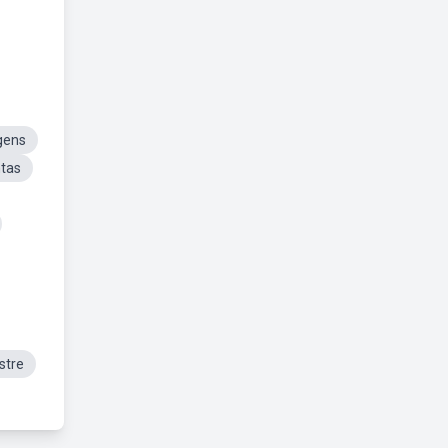
gens
tas
stre