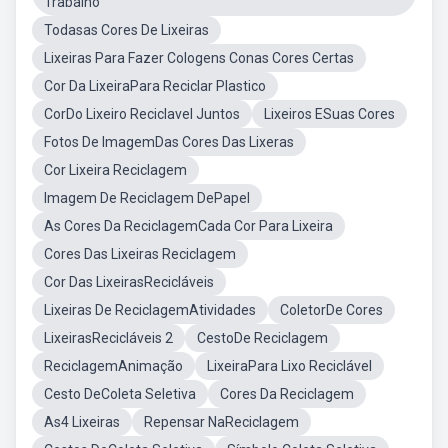
Trabalho
Todasas Cores De Lixeiras
Lixeiras Para Fazer Cologens Conas Cores Certas
Cor Da LixeiraPara Reciclar Plastico
CorDo Lixeiro Reciclavel Juntos
Lixeiros ESuas Cores
Fotos De ImagemDas Cores Das Lixeras
Cor Lixeira Reciclagem
Imagem De Reciclagem DePapel
As Cores Da ReciclagemCada Cor Para Lixeira
Cores Das Lixeiras Reciclagem
Cor Das LixeirasRecicláveis
Lixeiras De ReciclagemAtividades
ColetorDe Cores
LixeirasRecicláveis 2
CestoDe Reciclagem
ReciclagemAnimação
LixeiraPara Lixo Reciclável
Cesto DeColeta Seletiva
Cores Da Reciclagem
As4 Lixeiras
Repensar NaReciclagem