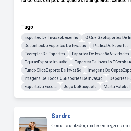
fundo dos campos ou quadras retangulares, caracterí
Tags
Esportes De InvasãoDesenho
O Que SãoEsportes De I
DesenhosDe Esportes De Invasão
PraticaDe Esportes
ExemplosDe Esportes
Esportes De InvasãoAtividades
FigurasEsporte Invasão
Esportes De Invasão ECombat
Fundo SlideEsporte De Invasão
Imagens De CapasEspo
Imagens De Todos OSEsportes De Invasão
Deportes F
EsporteDa Escola
Jogo DeBasquete
Marta Futebol
Sandra
Como orientador, minha entrega é comp