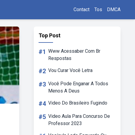
Contact
Tos
DMCA
Top Post
#1
Www Acessaber Com Br
Respostas
#2
Vou Curar Você Letra
#3
Você Pode Enganar A Todos
Menos A Deus
#4
Video Do Brasileiro Fugindo
#5
Video Aula Para Concurso De
Professor 2023