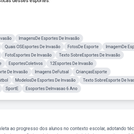
sticas desses esportes.
nvasão
ImagensDe Esportes De Invasão
Quais OSEsportes De Invasão
FotosDe Esporte
ImagemDe Esp
FotoEsportes De Invasão
Texto SobreEsportes De Invasão
e
EsportesColetivos
12Esportes De Invasão
rte De Invasão
Imagens DeFutsal
CriançasEsporte
útbol
ModelosDe Esportes De Invasão
Texto SobreEsporte De Iva
SportE
Esoportes DeInvasao 6 Ano
leta ao progresso dos alunos no contexto escolar, adotando té