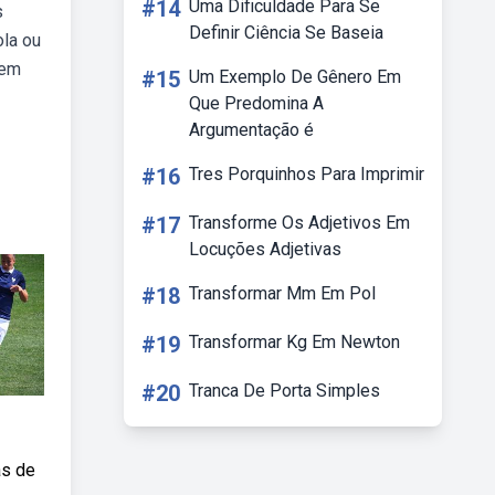
#14
Uma Dificuldade Para Se
s
Definir Ciência Se Baseia
la ou
 em
#15
Um Exemplo De Gênero Em
Que Predomina A
Argumentação é
#16
Tres Porquinhos Para Imprimir
#17
Transforme Os Adjetivos Em
Locuções Adjetivas
#18
Transformar Mm Em Pol
#19
Transformar Kg Em Newton
#20
Tranca De Porta Simples
as de