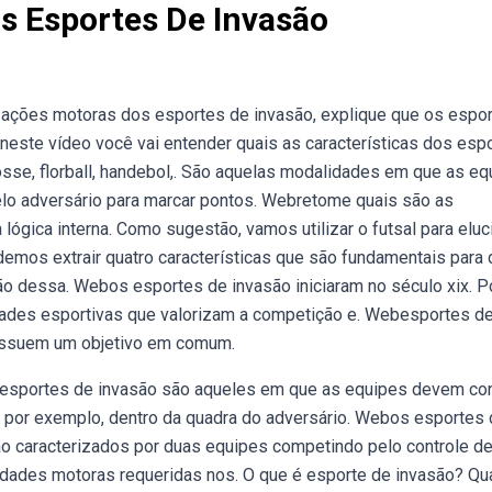
os Esportes De Invasão
e ações motoras dos esportes de invasão, explique que os espo
bneste vídeo você vai entender quais as características dos esp
sse, florball, handebol,. São aquelas modalidades em que as eq
lo adversário para marcar pontos. Webretome quais são as
lógica interna. Como sugestão, vamos utilizar o futsal para eluc
mos extrair quatro características que são fundamentais para 
ão dessa. Webos esportes de invasão iniciaram no século xix. P
idades esportivas que valorizam a competição e. Webesportes d
ossuem um objetivo em comum.
ebesportes de invasão são aqueles em que as equipes devem co
o, por exemplo, dentro da quadra do adversário. Webos esportes
são caracterizados por duas equipes competindo pelo controle d
lidades motoras requeridas nos. O que é esporte de invasão? Qu