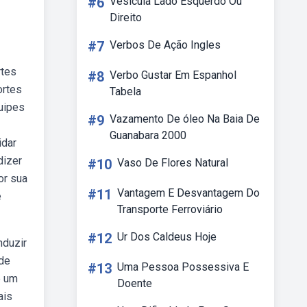
#6
Vesícula Lado Esquerdo Ou
Direito
#7
Verbos De Ação Ingles
rtes
#8
Verbo Gustar Em Espanhol
ortes
Tabela
uipes
#9
Vazamento De óleo Na Baia De
Guanabara 2000
idar
dizer
#10
Vaso De Flores Natural
or sua
#11
Vantagem E Desvantagem Do
e
Transporte Ferroviário
#12
Ur Dos Caldeus Hoje
nduzir
 de
#13
Uma Pessoa Possessiva E
e um
Doente
ais