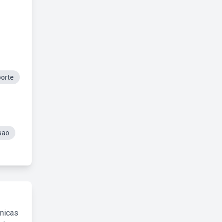
orte
sao
cnicas