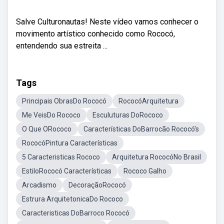
Salve Culturonautas! Neste vídeo vamos conhecer o
movimento artístico conhecido como Rococó,
entendendo sua estreita ...
Tags
Principais ObrasDo Rococó
RococóArquitetura
Me VeisDo Rococo
Esculuturas DoRococo
O Que ORococo
Características DoBarrocão Rococó's
RococóPintura Características
5 Caracteristicas Rococo
Arquitetura RococóNo Brasil
EstiloRococó Características
Rococo Galho
Arcadismo
DecoraçãoRococó
Estrura ArquitetonicaDo Rococo
Caracteristicas DoBarroco Rococó