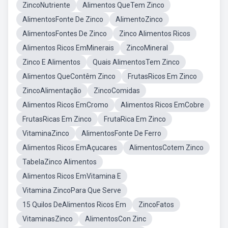
ZincoNutriente
Alimentos QueTem Zinco
AlimentosFonte De Zinco
AlimentoZinco
AlimentosFontes De Zinco
Zinco Alimentos Ricos
Alimentos Ricos EmMinerais
ZincoMineral
Zinco E Alimentos
Quais AlimentosTem Zinco
Alimentos QueContêm Zinco
FrutasRicos Em Zinco
ZincoAlimentação
ZincoComidas
Alimentos Ricos EmCromo
Alimentos Ricos EmCobre
FrutasRicas Em Zinco
FrutaRica Em Zinco
VitaminaZinco
AlimentosFonte De Ferro
Alimentos Ricos EmAçucares
AlimentosCotem Zinco
TabelaZinco Alimentos
Alimentos Ricos EmVitamina E
Vitamina ZincoPara Que Serve
15 Quilos DeAlimentos Ricos Em
ZincoFatos
VitaminasZinco
AlimentosCon Zinc