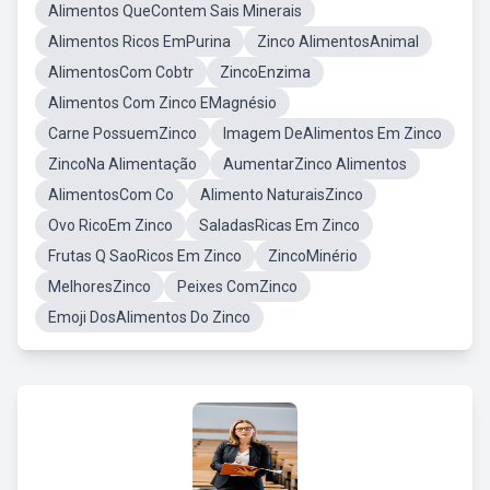
Alimentos QueContem Sais Minerais
Alimentos Ricos EmPurina
Zinco AlimentosAnimal
AlimentosCom Cobtr
ZincoEnzima
Alimentos Com Zinco EMagnésio
Carne PossuemZinco
Imagem DeAlimentos Em Zinco
ZincoNa Alimentação
AumentarZinco Alimentos
AlimentosCom Co
Alimento NaturaisZinco
Ovo RicoEm Zinco
SaladasRicas Em Zinco
Frutas Q SaoRicos Em Zinco
ZincoMinério
MelhoresZinco
Peixes ComZinco
Emoji DosAlimentos Do Zinco