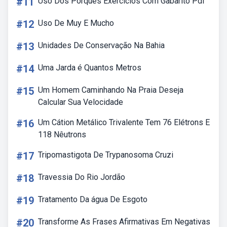
#11
Uso Dos Porquês Exercícios Com Gabarito Pdf
#12
Uso De Muy E Mucho
#13
Unidades De Conservação Na Bahia
#14
Uma Jarda é Quantos Metros
#15
Um Homem Caminhando Na Praia Deseja
Calcular Sua Velocidade
#16
Um Cátion Metálico Trivalente Tem 76 Elétrons E
118 Nêutrons
#17
Tripomastigota De Trypanosoma Cruzi
#18
Travessia Do Rio Jordão
#19
Tratamento Da água De Esgoto
#20
Transforme As Frases Afirmativas Em Negativas