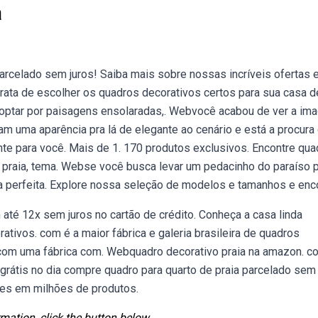
a
arcelado sem juros! Saiba mais sobre nossas incríveis ofertas 
ta de escolher os quadros decorativos certos para sua casa d
 optar por paisagens ensolaradas,. Webvocê acabou de ver a i
 uma aparência pra lá de elegante ao cenário e está a procura
te para você. Mais de 1. 170 produtos exclusivos. Encontre qua
de praia, tema. Webse você busca levar um pedacinho do paraíso 
a perfeita. Explore nossa seleção de modelos e tamanhos e enco
é 12x sem juros no cartão de crédito. Conheça a casa linda
tivos. com é a maior fábrica e galeria brasileira de quadros
o com uma fábrica com. Webquadro decorativo praia na amazon. co
grátis no dia compre quadro para quarto de praia parcelado sem 
ões em milhões de produtos.
mation, click the button below.