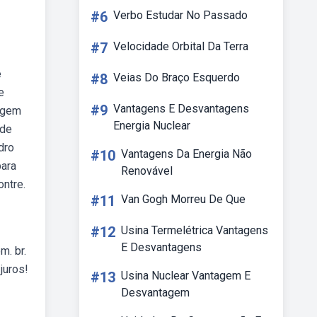
#6
Verbo Estudar No Passado
#7
Velocidade Orbital Da Terra
e
#8
Veias Do Braço Esquerdo
e
#9
Vantagens E Desvantagens
magem
Energia Nuclear
 de
dro
#10
Vantagens Da Energia Não
para
Renovável
ntre.
#11
Van Gogh Morreu De Que
#12
Usina Termelétrica Vantagens
E Desvantagens
m. br.
juros!
#13
Usina Nuclear Vantagem E
Desvantagem