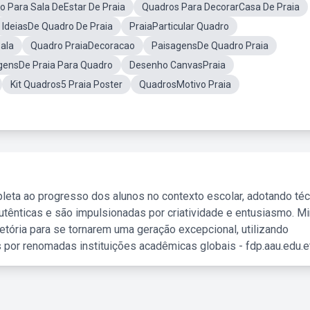
o Para Sala DeEstar De Praia
Quadros Para DecorarCasa De Praia
IdeiasDe Quadro De Praia
PraiaParticular Quadro
ala
Quadro PraiaDecoracao
PaisagensDe Quadro Praia
gensDe Praia Para Quadro
Desenho CanvasPraia
Kit Quadros5 Praia Poster
QuadrosMotivo Praia
leta ao progresso dos alunos no contexto escolar, adotando té
tênticas e são impulsionadas por criatividade e entusiasmo. M
etória para se tornarem uma geração excepcional, utilizando
 por renomadas instituições acadêmicas globais - fdp.aau.edu.et