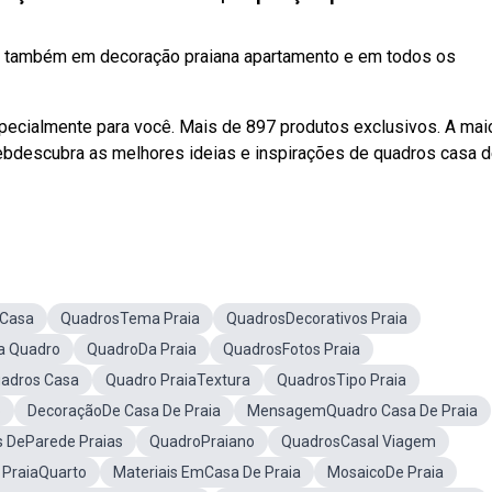
 e também em decoração praiana apartamento e em todos os
pecialmente para você. Mais de 897 produtos exclusivos. A mai
bdescubra as melhores ideias e inspirações de quadros casa 
 Casa
QuadrosTema Praia
QuadrosDecorativos Praia
a Quadro
QuadroDa Praia
QuadrosFotos Praia
adros Casa
Quadro PraiaTextura
QuadrosTipo Praia
o
DecoraçãoDe Casa De Praia
MensagemQuadro Casa De Praia
 DeParede Praias
QuadroPraiano
QuadrosCasal Viagem
 PraiaQuarto
Materiais EmCasa De Praia
MosaicoDe Praia