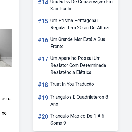
#14
Unidades De Conservação Em
São Paulo
#15
Um Prisma Pentagonal
Regular Tem 20cm De Altura
#16
Um Grande Mar Está A Sua
Frente
#17
Um Aparelho Possui Um
Resistor Com Determinada
Resistência Elétrica
#18
Trust In You Tradução
#19
Triangulos E Quadrilateros 8
rtas e
Ano
s no
#20
Triangulo Magico De 1 A 6
Soma 9