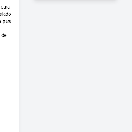
 para
celado
s para
a de