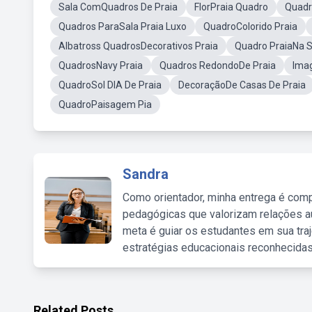
Sala ComQuadros De Praia
FlorPraia Quadro
Quadr
Quadros ParaSala Praia Luxo
QuadroColorido Praia
Albatross QuadrosDecorativos Praia
Quadro PraiaNa S
QuadrosNavy Praia
Quadros RedondoDe Praia
Ima
QuadroSol DIA De Praia
DecoraçãoDe Casas De Praia
QuadroPaisagem Pia
Sandra
Como orientador, minha entrega é comp
pedagógicas que valorizam relações au
meta é guiar os estudantes em sua traj
estratégias educacionais reconhecidas
Related Posts