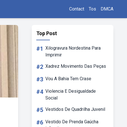
Contact
Tos
DMCA
Top Post
#1
Xilogravura Nordestina Para
Imprimir
#2
Xadrez Movimento Das Peças
#3
Vou A Bahia Tem Crase
#4
Violencia E Desigualdade
Social
#5
Vestidos De Quadrilha Juvenil
#6
Vestido De Prenda Gaúcha