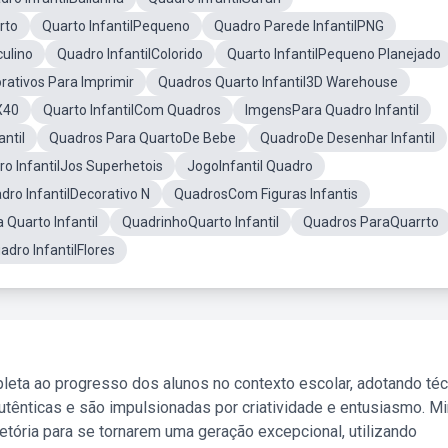
rto
Quarto InfantilPequeno
Quadro Parede InfantilPNG
ulino
Quadro InfantilColorido
Quarto InfantilPequeno Planejado
ativos Para Imprimir
Quadros Quarto Infantil3D Warehouse
X40
Quarto InfantilCom Quadros
ImgensPara Quadro Infantil
ntil
Quadros Para QuartoDe Bebe
QuadroDe Desenhar Infantil
o InfantilJos Superhetois
JogoInfantil Quadro
dro InfantilDecorativo N
QuadrosCom Figuras Infantis
 Quarto Infantil
QuadrinhoQuarto Infantil
Quadros ParaQuarrto
adro InfantilFlores
leta ao progresso dos alunos no contexto escolar, adotando té
tênticas e são impulsionadas por criatividade e entusiasmo. M
etória para se tornarem uma geração excepcional, utilizando