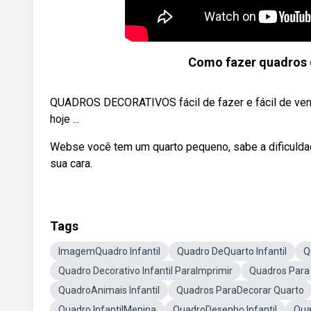
Como fazer quadros d
QUADROS DECORATIVOS fácil de fazer e fácil de vend
hoje ...
Webse você tem um quarto pequeno, sabe a dificuldad
sua cara.
Tags
ImagemQuadro Infantil
Quadro DeQuarto Infantil
Q
Quadro Decorativo Infantil ParaImprimir
Quadros Para
QuadroAnimais Infantil
Quadros ParaDecorar Quarto
Quadro InfantilMenina
QuadroDesenho Infantil
Quad