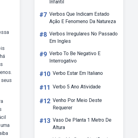
Infantil
#7
Verbos Que Indicam Estado
Ação E Fenomeno Da Natureza
 essa
#8
Verbos Irregulares No Passado
Em Ingles
eis
#9
Verbo To Be Negativo E
 há
Interrogativo
os
uenos.
#10
Verbo Estar Em Italiano
s seus
#11
Verbo 5 Ano Atividade
#12
Venho Por Meio Deste
ra
Requerer
s
cil
#13
Vaso De Planta 1 Metro De
e uma
Altura
aiba