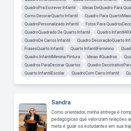
QuadroPra Escrever Infantil
Ideias DeQuadro Para Qua
Como DecorarQuarto Infantil
Quadro Para QuartoMasc
QuadroPersonalizado Infantil
Fotos Para QuadrosDecor
QuadroQuadrado De Quarto Infantil
Quadro Infantil40
QuadroDe Carros Infantil
Quadro DecoraçãoQuarto Infa
FrasesQuarto Infantil
Quarto InfantilFeminino
Quadr
Quadro InfantilMenina Pintura
Ideias 4Quadros
Qua
Quadros ParaDecorar Quartos
Quadro DecotrativoPara
Quarto InfantilEscolar
QuadroCom Carro Infantil
Qu
Sandra
Como orientador, minha entrega é comp
pedagógicas que valorizam relações au
meta é guiar os estudantes em sua traj