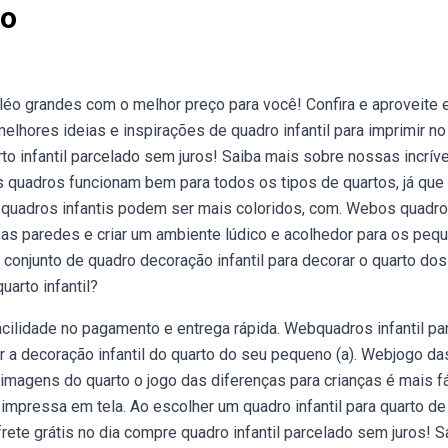
to
léo grandes com o melhor preço para você! Confira e aproveite
melhores ideias e inspirações de quadro infantil para imprimir no
to infantil parcelado sem juros! Saiba mais sobre nossas incrív
quadros funcionam bem para todos os tipos de quartos, já que
os quadros infantis podem ser mais coloridos, com. Webos quadr
r as paredes e criar um ambiente lúdico e acolhedor para os peq
conjunto de quadro decoração infantil para decorar o quarto do
arto infantil?
acilidade no pagamento e entrega rápida. Webquadros infantil pa
 a decoração infantil do quarto do seu pequeno (a). Webjogo da
s imagens do quarto o jogo das diferenças para crianças é mais fá
 impressa em tela. Ao escolher um quadro infantil para quarto d
ete grátis no dia compre quadro infantil parcelado sem juros! S