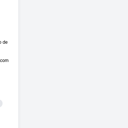
o de
e com