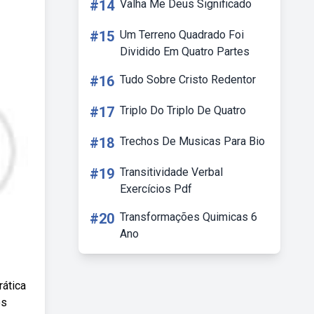
#14
Valha Me Deus Significado
#15
Um Terreno Quadrado Foi
Dividido Em Quatro Partes
#16
Tudo Sobre Cristo Redentor
#17
Triplo Do Triplo De Quatro
#18
Trechos De Musicas Para Bio
#19
Transitividade Verbal
Exercícios Pdf
#20
Transformações Quimicas 6
Ano
rática
os