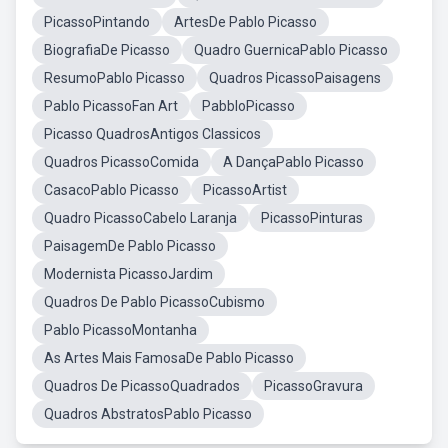
PicassoPintando
ArtesDe Pablo Picasso
BiografiaDe Picasso
Quadro GuernicaPablo Picasso
ResumoPablo Picasso
Quadros PicassoPaisagens
Pablo PicassoFan Art
PabbloPicasso
Picasso QuadrosAntigos Classicos
Quadros PicassoComida
A DançaPablo Picasso
CasacoPablo Picasso
PicassoArtist
Quadro PicassoCabelo Laranja
PicassoPinturas
PaisagemDe Pablo Picasso
Modernista PicassoJardim
Quadros De Pablo PicassoCubismo
Pablo PicassoMontanha
As Artes Mais FamosaDe Pablo Picasso
Quadros De PicassoQuadrados
PicassoGravura
Quadros AbstratosPablo Picasso