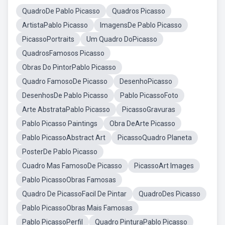
QuadroDe Pablo Picasso
Quadros Picasso
ArtistaPablo Picasso
ImagensDe Pablo Picasso
PicassoPortraits
Um Quadro DoPicasso
QuadrosFamosos Picasso
Obras Do PintorPablo Picasso
Quadro FamosoDe Picasso
DesenhoPicasso
DesenhosDe Pablo Picasso
Pablo PicassoFoto
Arte AbstrataPablo Picasso
PicassoGravuras
Pablo Picasso Paintings
Obra DeArte Picasso
Pablo PicassoAbstract Art
PicassoQuadro Planeta
PosterDe Pablo Picasso
Cuadro Mas FamosoDe Picasso
PicassoArt Images
Pablo PicassoObras Famosas
Quadro De PicassoFacil De Pintar
QuadroDes Picasso
Pablo PicassoObras Mais Famosas
Pablo PicassoPerfil
Quadro PinturaPablo Picasso