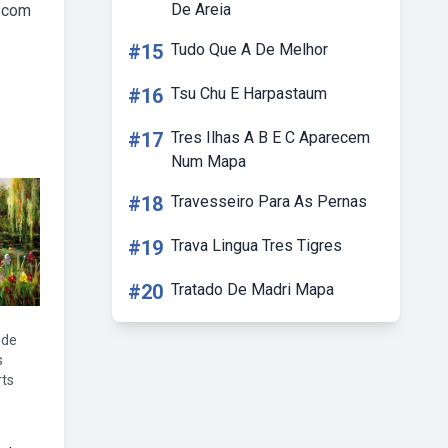
De Areia
m com
#15
Tudo Que A De Melhor
#16
Tsu Chu E Harpastaum
#17
Tres Ilhas A B E C Aparecem
Num Mapa
#18
Travesseiro Para As Pernas
#19
Trava Lingua Tres Tigres
#20
Tratado De Madri Mapa
ude
s
ts