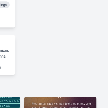
ings
cnicas
inha
.