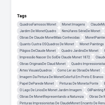
Tags
QuadrosFamosos Monet
Monet Imagens
ClaudeMo
Jardim De MonetQuadro
Nenúfares SérieDe Monet
Obras De Claude MonetMais Conhecidas
MonetPainte
Quanto Custra OSQuadros De Monet
Monet Paintings
Plágios DeClaude Monet
Quadro JardinsDe Monet
Impressão Nascer Do SolDe Claude Monet 1872
Claud
Obras OriginaisDe Claud Monet
Quadro Impressionist
Artes VisuaisQuadros
Como Ler as ObrasDe Monet
Imagem Da Pintura De MonetColorful Em Preto E Branco
Papel DeParede Monet
Pinturas De Moneta Ponte
O Lago De LiriosDe Monet Jardim Imagem
OilPainting
Obras De MonetRepresentando a Natureza
Obras De 
Pinturas Impresionistas De ClaudeMonet Encanto De Ren