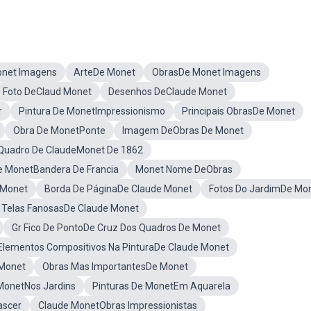
net Imagens
ArteDe Monet
ObrasDe Monet Imagens
Foto DeClaud Monet
Desenhos DeClaude Monet
r
Pintura De MonetImpressionismo
Principais ObrasDe Monet
Obra De MonetPonte
Imagem DeObras De Monet
Quadro De ClaudeMonet De 1862
e MonetBandera De Francia
Monet Nome DeObras
aMonet
Borda De PáginaDe Claude Monet
Fotos Do JardimDe Mo
Telas FanosasDe Claude Monet
Gr Fico De PontoDe Cruz Dos Quadros De Monet
Elementos Compositivos Na PinturaDe Claude Monet
 Monet
Obras Mas ImportantesDe Monet
MonetNos Jardins
Pinturas De MonetEm Aquarela
ascer
Claude MonetObras Impressionistas