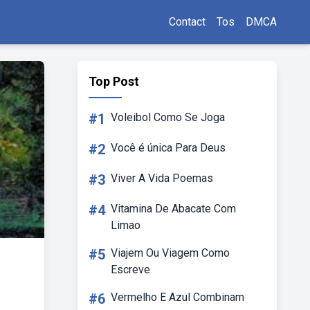
Contact
Tos
DMCA
Top Post
#1
Voleibol Como Se Joga
#2
Você é única Para Deus
#3
Viver A Vida Poemas
#4
Vitamina De Abacate Com
Limao
#5
Viajem Ou Viagem Como
Escreve
#6
Vermelho E Azul Combinam