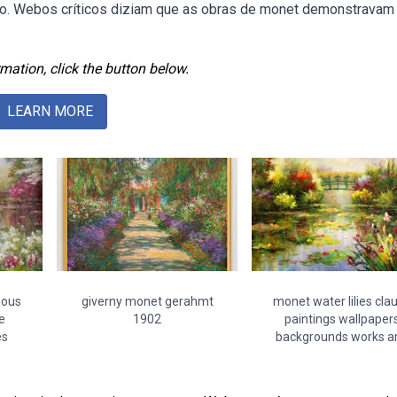
 do. Webos críticos diziam que as obras de monet demonstrava
mation, click the button below.
LEARN MORE
mous
giverny monet gerahmt
monet water lilies cla
e
1902
paintings wallpaper
es
backgrounds works ar