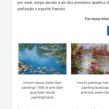
por sinal, surgiu devido a um dos primeiros quadros
perfeição o espírito francês.
For more infor
monet claude water lilies
monet paintings fa
paintings 1906 oil arte later
painting landscap
guardado desde
artworks water lili
paintingmania