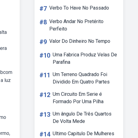
#7
Verbo To Have No Passado
#8
Verbo Andar No Pretérito
Perfeito
alta
#9
Valor Do Dinheiro No Tempo
fera
#10
Uma Fabrica Produz Velas De
Parafina
Webcom
#11
Um Terreno Quadrado Foi
a luz
Dividido Em Quatro Partes
#12
Um Circuito Em Serie é
Formado Por Uma Pilha
#13
Um ângulo De Três Quartos
omo
De Volta Mede
ermo,
#14
Ultimo Capitulo De Mulheres