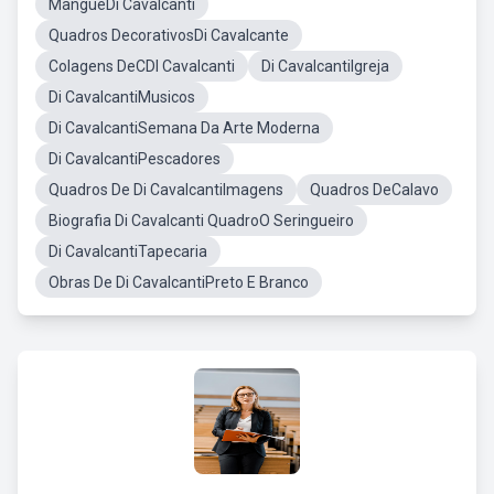
MangueDi Cavalcanti
Quadros DecorativosDi Cavalcante
Colagens DeCDI Cavalcanti
Di CavalcantiIgreja
Di CavalcantiMusicos
Di CavalcantiSemana Da Arte Moderna
Di CavalcantiPescadores
Quadros De Di CavalcantiImagens
Quadros DeCalavo
Biografia Di Cavalcanti QuadroO Seringueiro
Di CavalcantiTapecaria
Obras De Di CavalcantiPreto E Branco