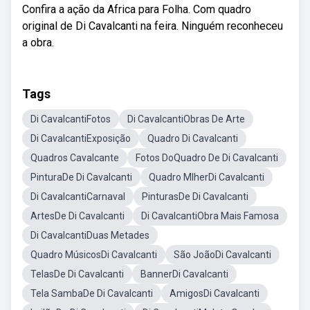
Confira a ação da Africa para Folha. Com quadro
original de Di Cavalcanti na feira. Ninguém reconheceu
a obra.
Tags
Di CavalcantiFotos
Di CavalcantiObras De Arte
Di CavalcantiExposição
Quadro Di Cavalcanti
Quadros Cavalcante
Fotos DoQuadro De Di Cavalcanti
PinturaDe Di Cavalcanti
Quadro MlherDi Cavalcanti
Di CavalcantiCarnaval
PinturasDe Di Cavalcanti
ArtesDe Di Cavalcanti
Di CavalcantiObra Mais Famosa
Di CavalcantiDuas Metades
Quadro MúsicosDi Cavalcanti
São JoãoDi Cavalcanti
TelasDe Di Cavalcanti
BannerDi Cavalcanti
Tela SambaDe Di Cavalcanti
AmigosDi Cavalcanti