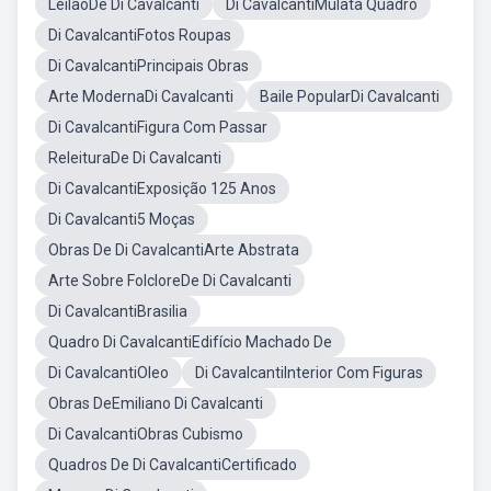
LeilãoDe Di Cavalcanti
Di CavalcantiMulata Quadro
Di CavalcantiFotos Roupas
Di CavalcantiPrincipais Obras
Arte ModernaDi Cavalcanti
Baile PopularDi Cavalcanti
Di CavalcantiFigura Com Passar
ReleituraDe Di Cavalcanti
Di CavalcantiExposição 125 Anos
Di Cavalcanti5 Moças
Obras De Di CavalcantiArte Abstrata
Arte Sobre FolcloreDe Di Cavalcanti
Di CavalcantiBrasilia
Quadro Di CavalcantiEdifício Machado De
Di CavalcantiOleo
Di CavalcantiInterior Com Figuras
Obras DeEmiliano Di Cavalcanti
Di CavalcantiObras Cubismo
Quadros De Di CavalcantiCertificado